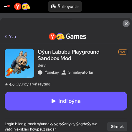
Ähli oýunlar
Yza
Oýun Labubu Playground
12+
Sandbox Mod
Beryl
Ýönekeý
Simeleýatorlar
Oýunçylaryň reýtingi
4,6
Indi oýna
Login bilen girmek oýundaky ygtyýarlykly ýagdaýy we
Girmek
ýetginjeklikleri howpsuz saklar