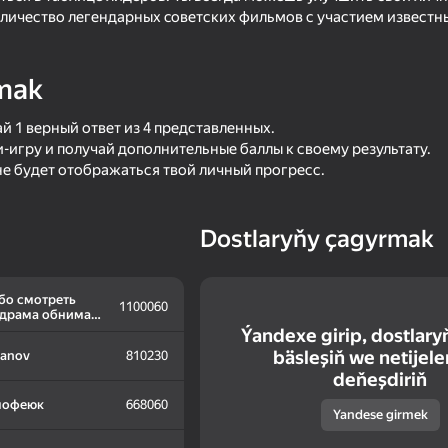
личество легендарных cоветских фильмов с участием извест
mak
 1 верный ответ из 4 представленных.
игру и получай дополнительные баллы к своему результату.
не будет отображаться твой личный прогресс.
Dostlaryňy çagyrmak
16+
57
57
DTA 7 - Real Gangster
Plinko Clicker
бо смотреть
1100060
драма обнимая
цова светлана
Ýandexe girip, dostlary
вна
bäsleşiň we netijeler
fanov
810230
deňeşdiriň
мофеюк
668060
Yandese girmek
16+
45
43