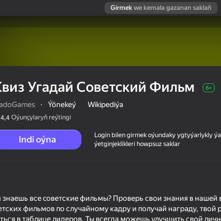
Girmek
we kemala gazanan saklaň
Квиз Угадай Советский Фильм
6+
vadoGames
·
Ýönekeý
Wikipediýa
Oýunçylaryň reýtingi
4,4
Login bilen girmek oýundaky ygtyýarlykly 
Indi oýna
ýetginjeklikleri howpsuz saklar
ьм
и знаешь все cоветские фильмы? Проверь свои знания в нашей 
тских фильмов по случайному кадру и получай награду, твой р
ься в таблице лидеров. Ты всегда можешь улучшить свой личн