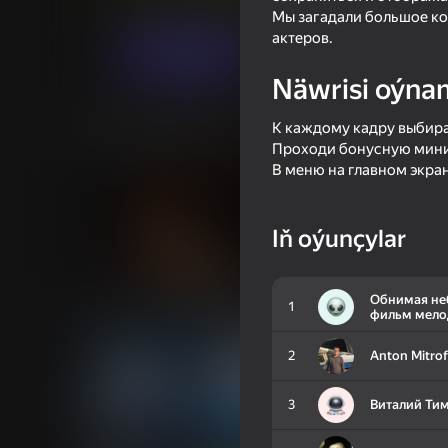
Ýönekeý
Wikipediýa
IvadoGames
Мы загадали большое ко
актеров.
Indi oýna
Näwrisi oýna
К каждому кадру выбирай
Meňzeş oýunlar
Проходи бонусную мини-
В меню на главном экра
Iň oýunçylar
39
Fisher's Fear 2: Retribution
I Am Security
Обнимая не
1
фильм мело
небо Молод
влександро
2
Anton Mitro
3
Виталий Ти
40
76