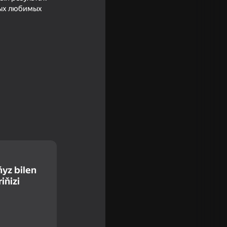
ных любимых
ňyz bilen
iňizi
16+