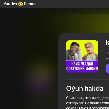
Yza
I
Oýun hakda
Квиз Угадай Советский Фил
Считаешь, что ты видел 
отгадывай названия сове
Oýunçylaryň reýtingi
4,4
6+
сохраняться и отображат