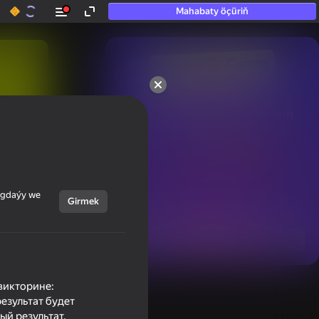
Mahabaty öçüriň
50+ top oýunlar, olara

hatda «oýnamayanlar» hem 
oýnaýar
ýagdaýy we
Girmek
Görmek
викторине:
езультат будет
ый результат.