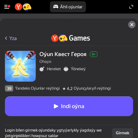
Ähli oýunlar
Yza
Oýun Квест Героя
0+
Ohayo
Hereket
Ýönekeý
Ýandeks Oýunlar reýtingi
Oýunçylaryň reýtingi
39
4,2
Indi oýna
Login bilen girmek oýundaky ygtyýarlykly ýagdaýy we
Girmek
ýetginjeklikleri howpsuz saklar