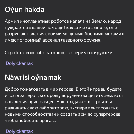
Oýun hakda
Армия инопланетных роботов напала на Землю, народ
нуждается в вашей помощи! Захватчиков много, они
разрушают здания своими мощными боевыми мехами и
имеют огромный арсенал лазерного оружия.
Стройте свою лабораторию, экспериментируйте и
создавайте новые силы! Открывайте передовые
Doly okamak
технологии и развивайте новые способности, чтобы
использовать их в войне против зла. Есть сотни сил,
Näwrisi oýnamak
которые можно открыть
Добро пожаловать в мир героев! В этой игре вы будете
Вы должны тренировать своих героев, учить их
играть за героя, которому поручено защитить Землю от
использовать свои новые силы! Разблокируйте их
нападения пришельцев. Ваша задача - построить и
уникальные навыки и наблюдайте, как они сокрушают
развивать свою лабораторию, экспериментировать с
своих врагов!
новыми способностями и создать армию супергероев,
чтобы победить врага.
Особенности игры
50+ top oýunlar, olary oýnaýar

hatda «oýnamayanlar» hem
Создавайте супергероев - есть сотни, которых можно
Doly okamak
Чтобы начать играть, вам нужно выбрать своего героя.