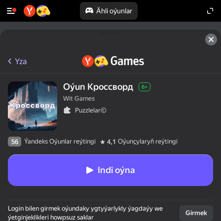
Ähli oýunlar
Yza
Oýun Кроссворд
6+
Wit Games
Puzzlelar©
Ýandeks Oýunlar reýtingi
Oýunçylaryň reýtingi
56
4,1
Indi oýna
Login bilen girmek oýundaky ygtyýarlykly ýagdaýy we
Girmek
ýetginjeklikleri howpsuz saklar