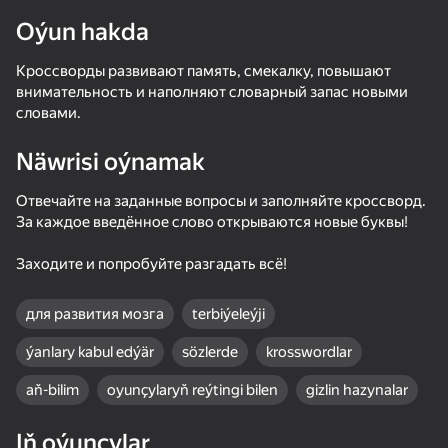
Oýun hakda
Кроссворды развивают память, смекалку, повышают
внимательность и наполняют словарный запас новыми
словами.
Näwrisi oýnamak
Отвечайте на заданные вопросы и заполняйте кроссворд.
За каждое введённое слово открываются новые буквы!
Заходите и попробуйте разгадать всё!
для развития мозга
terbiýeleýji
ýanlary kabul edýär
sözlerde
krosswordlar
aň-bilim
oyunçylaryň reýtingi bilen
gizlin hazynalar
59
79
54
68
Bird Game 3: World
Words of Wonders
Fruit Ninja
Around the
Iň oýunçylar