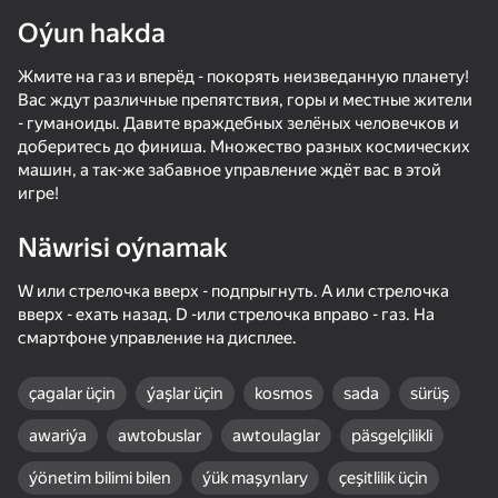
Oýun hakda
Enjamy aýlaň
Жмите на газ и вперёд - покорять неизведанную планету!
Bu oýun diňe peýza
ugry goldaýar
Вас ждут различные препятствия, горы и местные жители
- гуманоиды. Давите враждебных зелёных человечков и
доберитесь до финиша. Множество разных космических
машин, а так-же забавное управление ждёт вас в этой
игре!
Näwrisi oýnamak
W или стрелочка вверх - подпрыгнуть. A или стрелочка
вверх - ехать назад. D -или стрелочка вправо - газ. На
смартфоне управление на дисплее.
çagalar üçin
ýaşlar üçin
kosmos
sada
sürüş
Oýun
awariýa
awtobuslar
awtoulaglar
päsgelçilikli
ýönetim bilimi bilen
ýük maşynlary
çeşitlilik üçin