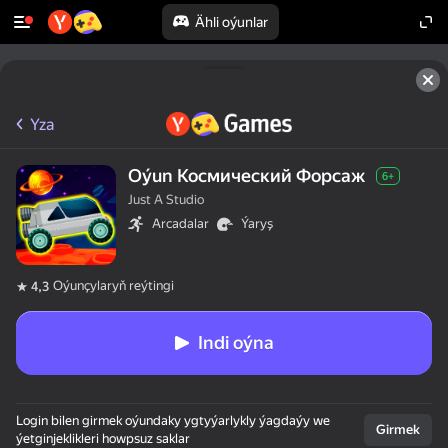
Ähli oýunlar
Yza
Oýun Космический Форсаж
6+
Just A Studio
Arcadalar
Ýaryş
Oýunçylaryň reýtingi
4,3
Indi oýna
Login bilen girmek oýundaky ygtyýarlykly ýagdaýy we
Girmek
ýetginjeklikleri howpsuz saklar