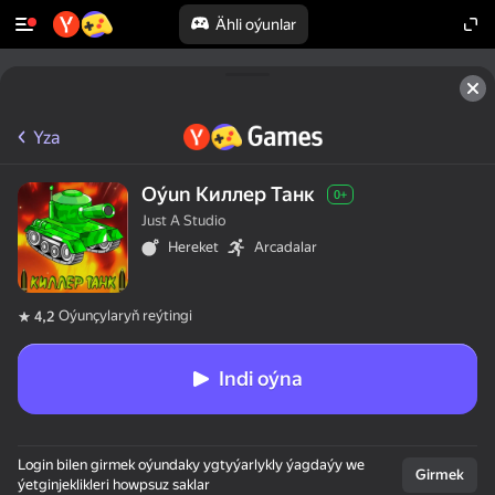
Ähli oýunlar
Yza
Oýun Киллер Танк
0+
Just A Studio
Hereket
Arcadalar
Oýunçylaryň reýtingi
4,2
Indi oýna
Login bilen girmek oýundaky ygtyýarlykly ýagdaýy we
Girmek
ýetginjeklikleri howpsuz saklar