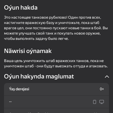
Oýun hakda
Enjamy aýlaň
Это настоящее танковое рубилово! Один против всех,
Bu oýun diňe peýza
ugry goldaýar
настигните вражескую базу и уничтожьте, пока штаб
врагов цел, они постоянно пускают новые танки в бой. Вы
можете улучшать свой танк и покупать новое оружие,
чтобы выполнять задачу было легче.
Näwrisi oýnamak
Ваша цель уничтожить штаб вражеских танков, пока не
уничтожен штаб - они будут выезжать оттуда и атаковать.
Oýun hakynda maglumat
Ýaş derejesi
0+
Oýun
--