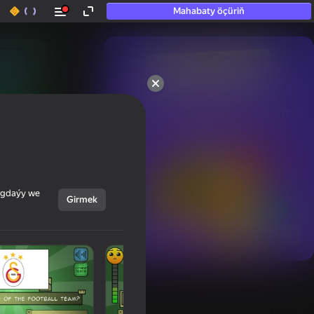
Mahabaty öçüriň
50+ top oýunlar, olara

hatda «oýnamayanlar» hem 
oýnaýar
ýagdaýy we
Girmek
Görmek