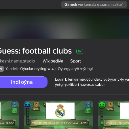
Girmek
we kemala gazanan saklaň
uess: football clubs
0+
akeshi.game.studio
·
Wikipediýa
Sport
Ýandeks Oýunlar reýtingi
Oýunçylaryň reýtingi
9
4,1
Login bilen girmek oýundaky ygtyýarlykly 
Indi oýna
ýetginjeklikleri howpsuz saklar
 reýtingi
0+