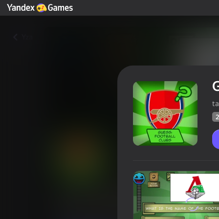
Yza
G
t
2
Guess: football clubs
Oýunçylaryň
29
Ýandeks Oýunlar reýtingi
4,1