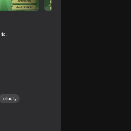
rld.
our
futbolly