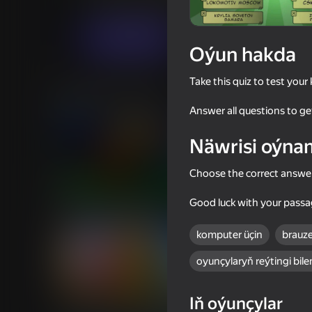
Wikipediýa
Sport
takeshi.game.studio
Indi oýna
Oýun hakda
Take this quiz to test you
Meňzeş oýunlar
Answer all questions to ge
Näwrisi oýna
Choose the correct answer a
73
73
Good luck with your passa
Ragdoll Football 2 players
Soccer Dash
komputer üçin
brauze
oyunçylaryň reýtingi bile
79
Iň oýunçylar