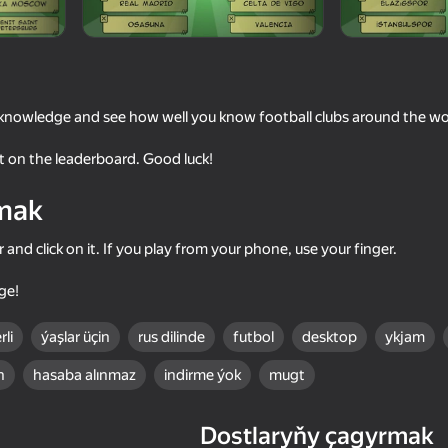
r knowledge and see how well you know football clubs around the wo
t on the leaderboard. Good luck!
mak
nd click on it. If you play from your phone, use your finger.
63
71
ge!
School Of Basketball
Table Tennis World T
rli
ýaşlar üçin
rus dilinde
futbol
desktop
ykjam
n
hasaba alınmaz
indirme ýok
mugt
74
65
Dostlaryňy çagyrmak