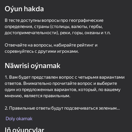
Oýun hakda
В тесте доступны вопросы про географические
определения, страны (столицы, валюты, гербы,
достопримечательности), реки, горы, океаны и т.п.
Отвечайте на вопросы, набирайте рейтинг и
соревнуйтесь с другими игроками.
Näwrisi oýnamak
1. Вам будет представлен вопрос с четырьмя вариантами
ответов. Внимательно прочитайте вопрос и выберите
один из предложенных вариантов, который, по вашему
мнению, является правильным.
2. Правильные ответы будут подсвечиваться зеленым
цветом, чтобы вы могли легко узнать, был ли ваш выбор
Doly okamak
42
56
38
верным.
Call Metromen
Red Ball Escape
Wordix
Iň oýunçylar