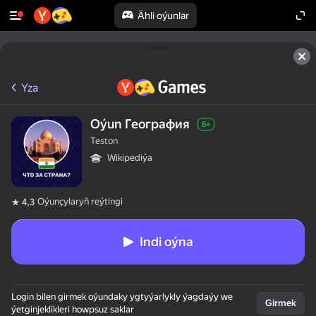
Ähli oýunlar
Yza
Oýun География
6+
Teston
Wikipediýa
Oýunçylaryň reýtingi
4,3
Indi oýna
Login bilen girmek oýundaky ygtyýarlykly ýagdaýy we
Girmek
ýetginjeklikleri howpsuz saklar