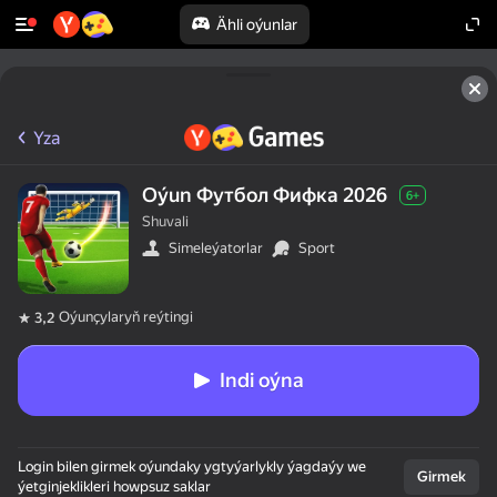
Ähli oýunlar
Yza
Oýun Футбол Фифка 2026
6+
Shuvali
Simeleýatorlar
Sport
Oýunçylaryň reýtingi
3,2
Indi oýna
Login bilen girmek oýundaky ygtyýarlykly ýagdaýy we
Girmek
ýetginjeklikleri howpsuz saklar