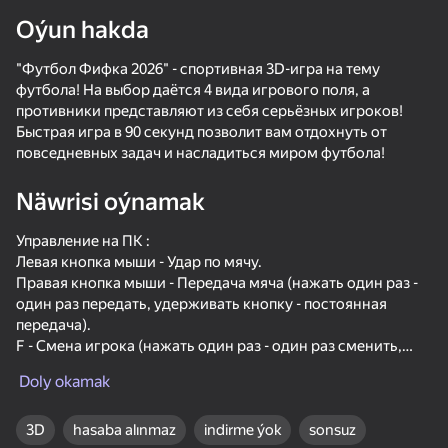
Oýun hakda
Enjamy aýlaň
"Футбол Фифка 2026" - спортивная 3D-игра на тему
Bu oýun diňe peýza
ugry goldaýar
футбола! На выбор даётся 4 вида игрового поля, а
противники представляют из себя серьёзных игроков!
Быстрая игра в 90 секунд позволит вам отдохнуть от
повседневных задач и насладиться миром футбола!
Näwrisi oýnamak
Управление на ПК :
Левая кнопка мыши - Удар по мячу.
Правая кнопка мыши - Передача мяча (нажать один раз -
один раз передать, удерживать кнопку - постоянная
передача).
F - Смена игрока (нажать один раз - один раз сменить,
Oýun
удерживать кнопку - постоянная смена).
Doly okamak
Управление на мобильным устройствах происходит при
помощи джойстика слева на экране и дополнительных
3D
hasaba alınmaz
indirme ýok
sonsuz