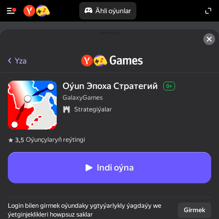
Ähli oýunlar
Yza
Oýun Эпоха Стратегий
0+
GalaxyGames
Strategiýalar
Oýunçylaryň reýtingi
3,5
Indi oýna
Login bilen girmek oýundaky ygtyýarlykly ýagdaýy we
Girmek
ýetginjeklikleri howpsuz saklar