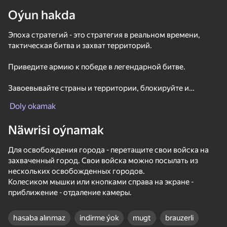
Oýun hakda
Enjamy aýlaň
Эпоха стратегий - это стратегия в реальном времени,
Bu oýun diňe peýza
ugry goldaýar
тактическая битва и захват территорий.
Приведите армию к победе в легендарной битве.
Завоевывайте страны и территории, блокируйте и
разрушайте башни противников, нападайте на вражеские
Doly okamak
земли и защищайте свои земли.
Näwrisi oýnamak
Для освобождения города - перетащите свои войска на
захваченный город. Свои войска можно посылать из
нескольких освобожденных городов.
Колесиком мышки или кнопками справа на экране -
Oýun
приближение - отдаление камеры.
hasaba alınmaz
indirme ýok
mugt
brauzerli