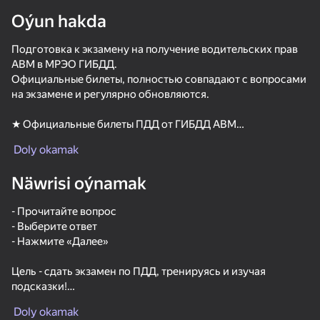
Oýun hakda
Подготовка к экзамену на получение водительских прав
ABM в МРЭО ГИБДД.
adingüklemek
Официальные билеты, полностью совпадают с вопросами
на экзамене и регулярно обновляются.
★ Официальные билеты ПДД от ГИБДД ABM
★ Все билеты ABМ бесплатно
Doly okamak
★ Подробные комментарии к каждому билету
★ Режим реального теоретического экзамена
Näwrisi oýnamak
★ Удобный интерфейс для эффективной работы
★ Просмотр сделанных ошибок по окончании билета
- Прочитайте вопрос
★ Марафон из 800 вопросов
- Выберите ответ
★ Избранные вопросы для прохождения
- Нажмите «Далее»
Удачи на экзамене и на дорогах!
Цель - сдать экзамен по ПДД, тренируясь и изучая
подсказки!
60
60
Escape from the Laser
Mega Diep Io Online
Agartime
Red Ball Esc
Doly okamak
Как и в настоящем экзамене - вам даётся только 20 минут,