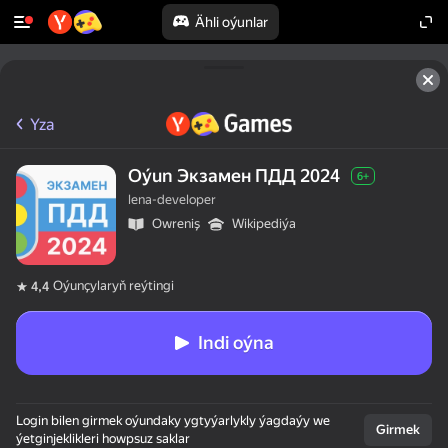
Ähli oýunlar
Yza
Oýun Экзамен ПДД 2024
6+
lena-developer
Оwreniş
Wikipediýa
Oýunçylaryň reýtingi
4,4
Indi oýna
Login bilen girmek oýundaky ygtyýarlykly ýagdaýy we
Girmek
ýetginjeklikleri howpsuz saklar