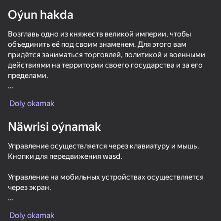
Oýun hakda
Enjamy aýlaň
Возглавь одно из княжеств великой империи, чтобы
Bu oýun diňe peýza
ugry goldaýar
объединить её под своим знаменем. Для этого вам
придётся заниматься торговлей, политикой и военными
действиями на территории своего государства и за его
пределами.
4X стратегия
Doly okamak
Развивай технологии, экономику и армию для того, чтобы
навязать свою власть по всей империи и получить титул
Näwrisi oýnamak
Великого императора. Помни, победит сильнейший.
Управление осуществляется через клавиатуру и мышь.
ГЛАВНЫЕ ФИШКИ:
Кнопки для передвижения wasd.
🌍Большая карта;
💡Битвы авто расчётом;
Управление на мобильных устройствах осуществляется
⚔Более 1000 юнитов в бою;
Oýun
через экран.
🏹4 класса юнитов;
💣Принцип 4X («изучение, расширение, эксплуатация и
50
45
34
Взаимодействие с политикой, экономикой, наукой и
уничтожение»);
Bro and the strange family
Chill Parkour
Far Orion: New worlds
Forsaken
Doly okamak
армией происходят через соответствующие интерфейсы.
🏛32 страны;