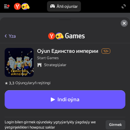
Ähli oýunlar
Top 50 oýunlar
Yza
Oýun Единство империи
12+
Start Games
Strategiýalar
Oýunçylaryň reýtingi
3,3
Indi oýna
Login bilen girmek oýundaky ygtyýarlykly ýagdaýy we
Girmek
ýetginjeklikleri howpsuz saklar