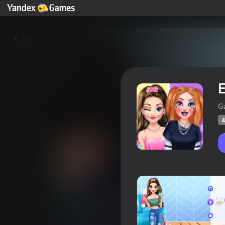
Yza
E
G
4
E-Girls Transformation
Oýunçylaryň
45
Ýandeks Oýunlar reýtingi
4,2