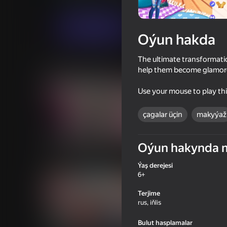
Gyzykly oýunlar
Gamerina
Indi oýna
Oýun hakda
The ultimate transformatio
Meňzeş oýunlar
help them become glamoro
Use your mouse to play th
çagalar üçin
makyýaž
67
67
Oýun hakynda 
Dress To Impress
Wedding Stylist Dre
Games
Ýaş derejesi
6+
Terjime
rus, iňlis
Bulut hasplamalar
16+
67
77