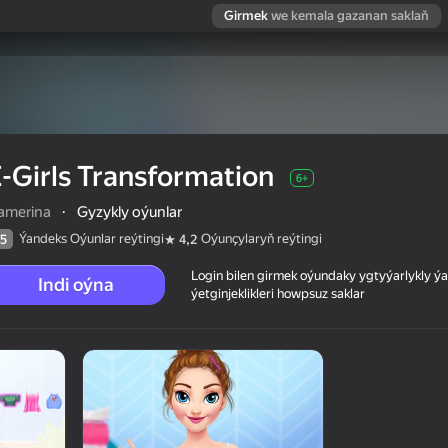
Girmek
we kemala gazanan saklaň
-Girls Transformation
6+
amerina
·
Gyzykly oýunlar
Ýandeks Oýunlar reýtingi
Oýunçylaryň reýtingi
5
4,2
Login bilen girmek oýundaky ygtyýarlykly 
Indi oýna
ýetginjeklikleri howpsuz saklar
 reýtingi
6+