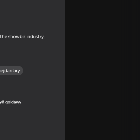
 the showbiz industry,
ejdanlary
yň goldawy
16+