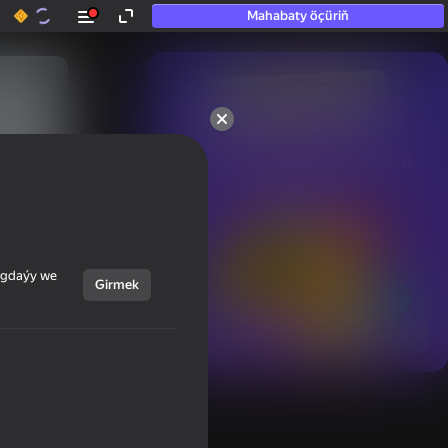
Mahabaty öçüriň
50+ top oýunlar, olara

hatda «oýnamayanlar» hem 
oýnaýar
ýagdaýy we
Girmek
Görmek