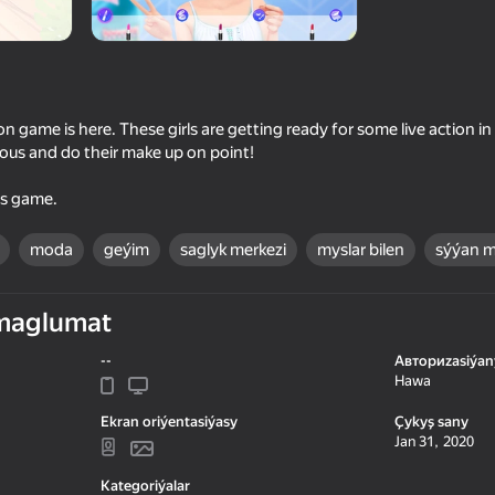
n game is here. These girls are getting ready for some live action in
us and do their make up on point!
is game.
moda
geýim
saglyk merkezi
myslar bilen
sýýan m
75
maglumat
ss Up
Paper Doll Makeover & Dress
K-Pop Star: Dress Up
Up
--
Авториzasiýan
Hawa
Ekran oriýentasiýasy
Çykyş sany
Jan 31, 2020
Kategoriýalar
68
50