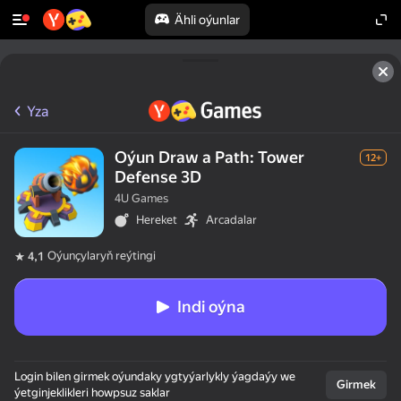
Ähli oýunlar
Yza
Oýun Draw a Path: Tower
12+
Defense 3D
4U Games
Hereket
Arcadalar
Oýunçylaryň reýtingi
4,1
Indi oýna
50+ ýokary oýunlar,

Login bilen girmek oýundaky ygtyýarlykly ýagdaýy we
olar oýnaýarlar,

Girmek
ýetginjeklikleri howpsuz saklar
hatda "oýnamaýar"
