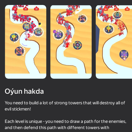
diýenler hem
Görmek
Oýun hakda
You need to build a lot of strong towers that will destroy all of
evil stickmen!
50+ top oýunlar, olary oýnaýar

Each level is unique - you need to draw a path for the enemies,
hatda «oýnamayanlar» hem
and then defend this path with different towers with