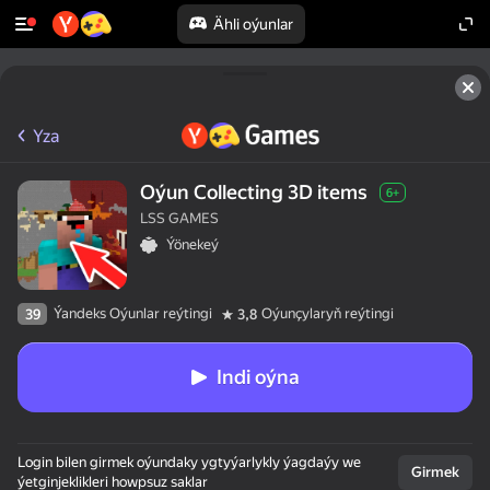
Ähli oýunlar
Yza
Oýun Collecting 3D items
6+
LSS GAMES
Ýönekeý
Ýandeks Oýunlar reýtingi
Oýunçylaryň reýtingi
39
3,8
Indi oýna
Login bilen girmek oýundaky ygtyýarlykly ýagdaýy we
Girmek
ýetginjeklikleri howpsuz saklar