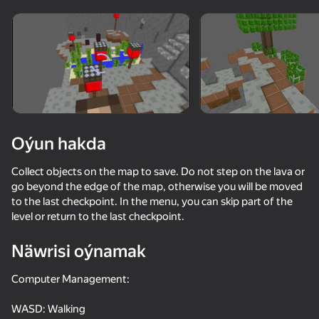
Enjamy aýlaň
Bu oýun diňe peýza
ugry goldaýar
adingüklemek
Oýun hakda
Collect objects on the map to save. Do not step on the lava or
go beyond the edge of the map, otherwise you will be moved
to the last checkpoint. In the menu, you can skip part of the
level or return to the last checkpoint.
Näwrisi oýnamak
Oýun
Computer Management:
WASD: Walking