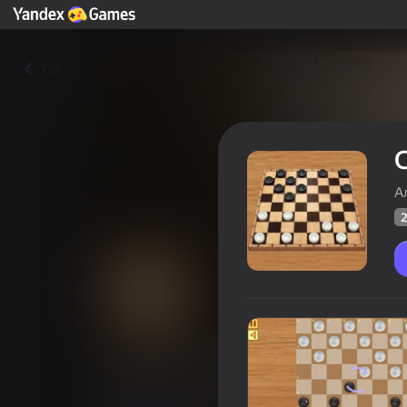
Yza
А
2
Checkers Master
Oýunçylaryň
20
Ýandeks Oýunlar reýtingi
3,7