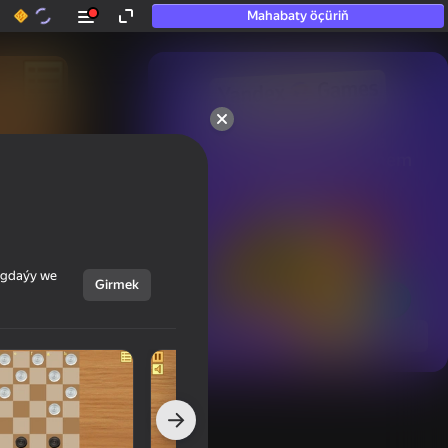
Mahabaty öçüriň
50+ top oýunlar, olara

hatda «oýnamayanlar» hem 
oýnaýar
ýagdaýy we
Girmek
Görmek