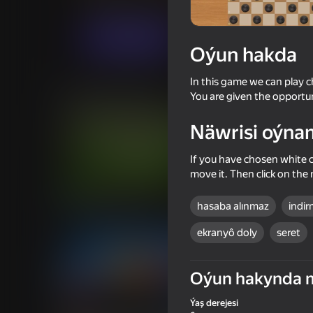
Stolüstinde oýnalýan oýunlar
Алексей Тар
Indi oýna
Oýun hakda
In this game we can play 
Meňzeş oýunlar
You are given the opportun
Näwrisi oýna
If you have chosen white c
move it. Then click on the 
72
78
hasaba alınmaz
indir
8 Ball Billiards Classic
Block Master - Super
ekranyô doly
seret
Oýun hakynda 
65
76
Ýaş derejesi