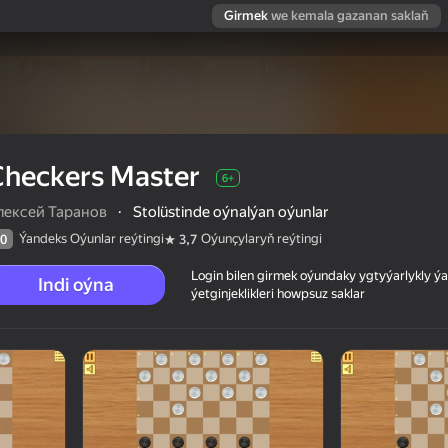
Girmek
we kemala gazanan saklaň
Checkers Master
6+
лексей Таранов
·
Stolüstinde oýnalýan oýunlar
Ýandeks Oýunlar reýtingi
Oýunçylaryň reýtingi
0
3,7
Login bilen girmek oýundaky ygtyýarlykly 
Indi oýna
ýetginjeklikleri howpsuz saklar
 reýtingi
6+