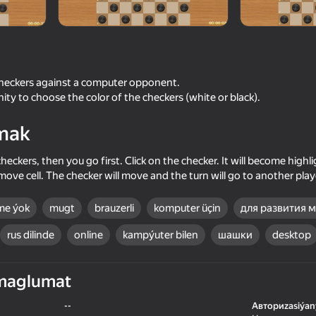
анов
checkers against a computer opponent.
ity to choose the color of the checkers (white or black).
mak
heckers, then you go first. Click on the checker. It will become high
move cell. The checker will move and the turn will go to another play
74
73
me ýok
mugt
brauzerli
komputer üçin
для развития 
 Puzzle!
Chess for free
My Chess
rus dilinde
online
kampýuter bilen
шашки
desktop
maglumat
78
68
--
Авториzasiýan