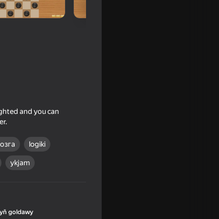
lighted and you can
er.
мозга
logiki
ykjam
yň goldawy