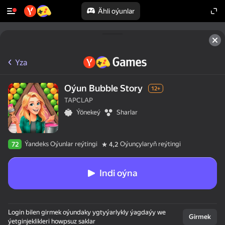
Ähli oýunlar
Yza
Oýun Bubble Story
12+
TAPCLAP
Ýönekeý
Sharlar
Ýandeks Oýunlar reýtingi
Oýunçylaryň reýtingi
72
4,2
Indi oýna
50+ ýokary oýunlar,

Login bilen girmek oýundaky ygtyýarlykly ýagdaýy we
olar oýnaýarlar,

Girmek
ýetginjeklikleri howpsuz saklar
hatda "oýnamaýar"
