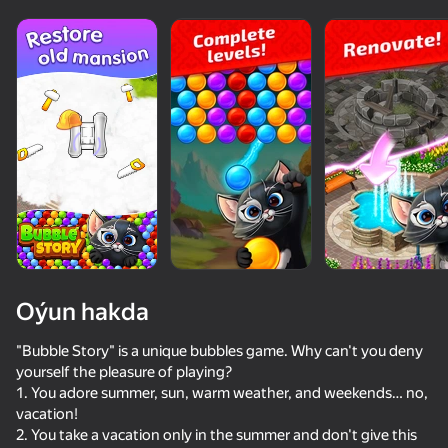
diýenler hem
Görmek
Oýun hakda
"Bubble Story" is a unique bubbles game. Why can't you deny
yourself the pleasure of playing?
1. You adore summer, sun, warm weather, and weekends… no,
50+ top oýunlar, olary oýnaýar

vacation!
hatda «oýnamayanlar» hem
2. You take a vacation only in the summer and don't give this