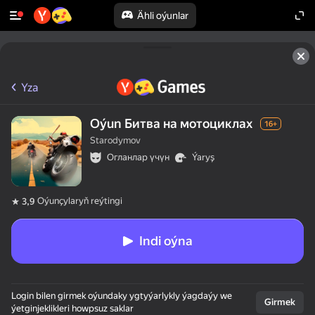
Ähli oýunlar
Yza
Oýun Битва на мотоциклах
16+
Starodymov
Огланлар үчүн
Ýaryş
Oýunçylaryň reýtingi
3,9
Indi oýna
Login bilen girmek oýundaky ygtyýarlykly ýagdaýy we
Girmek
ýetginjeklikleri howpsuz saklar