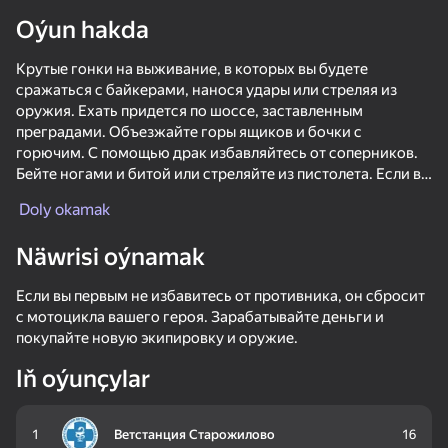
Oýun hakda
Enjamy aýlaň
Крутые гонки на выживание, в которых вы будете
Bu oýun diňe peýza
ugry goldaýar
сражаться с байкерами, нанося удары или стреляя из
оружия. Ехать придется по шоссе, заставленным
преградами. Объезжайте горы ящиков и бочки с
горючим. С помощью драк избавляйтесь от соперников.
Бейте ногами и битой или стреляйте из пистолета. Если вы
первым не избавитесь от противника, он сбросит с
Doly okamak
мотоцикла вашего героя. Зарабатывайте деньги и
покупайте новую экипировку и оружие. Умудритесь
Näwrisi oýnamak
выжить в экстремальных гонках на мотоциклах и первым
прийти к финишу.
Если вы первым не избавитесь от противника, он сбросит
с мотоцикла вашего героя. Зарабатывайте деньги и
покупайте новую экипировку и оружие.
Oýun
Iň oýunçylar
1
Ветстанция Старожилово
16