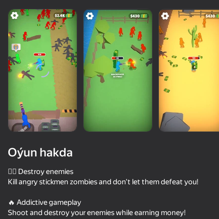
Oýun hakda
🧟‍♂️ Destroy enemies
Kill angry stickmen zombies and don't let them defeat you!
70
50+ top oýunlar, olary oýnaýar

68
61
53
🔥 Addictive gameplay
hatda «oýnamayanlar» hem
Sticky Carnage
Slash Battle
Office Brawl - Room Smash
Shoot and destroy your enemies while earning money!