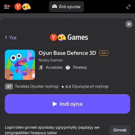
Ähli oýunlar
Yza
Oýun Base Defence 3D
12+
Nooty Games
Arcadalar
Ýönekeý
Ýandeks Oýunlar reýtingi
Oýunçylaryň reýtingi
47
4,4
Indi oýna
Login bilen girmek oýundaky ygtyýarlykly ýagdaýy we
Girmek
ýetginjeklikleri howpsuz saklar