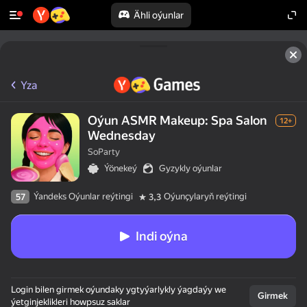
Ähli oýunlar
Yza
Oýun ASMR Makeup: Spa Salon
12+
Wednesday
SoParty
Ýönekeý
Gyzykly oýunlar
Ýandeks Oýunlar reýtingi
Oýunçylaryň reýtingi
57
3,3
Indi oýna
Login bilen girmek oýundaky ygtyýarlykly ýagdaýy we
Girmek
ýetginjeklikleri howpsuz saklar