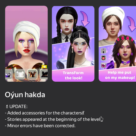
Oýun hakda
💄UPDATE:
- Added accessories for the characters💃
- Stories appeared at the beginning of the level👆
93
50+ top oýunlar, olary oýnaýar

75
71
64
- Minor errors have been corrected.
hatda «oýnamayanlar» hem
Squishy Merge: Dumplings and Butter
Dumpling Squish Merge
Baldi
Smile Rush