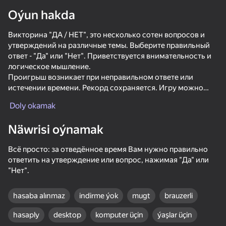
Oýun hakda
Enjamy aýlaň
Викторина "ДА / НЕТ", это несколько сотен вопросов и
Bu oýun diňe peýza
ugry goldaýar
утверждений на различные темы. Выберите правильный
ответ - "Да" или "Нет". Приветствуется внимательность и
логическое мышление.
Проигрыш возникает при неправильном ответе или
истечении времени. Рекорд сохраняется. Игру можно
продолжить с последнего вопроса или утверждения.
Doly okamak
Näwrisi oýnamak
Всё просто: за отведённое время Вам нужно правильно
ответить на утверждение или вопрос, нажимая "Да" или
"Нет".
Oýun
hasaba alınmaz
indirme ýok
mugt
brauzerli
55
52
34
42
hasaply
desktop
komputer üçin
ýaşlar üçin
Musical Tiles
Cookie Clicker
Fast and Thick
Call Metrom