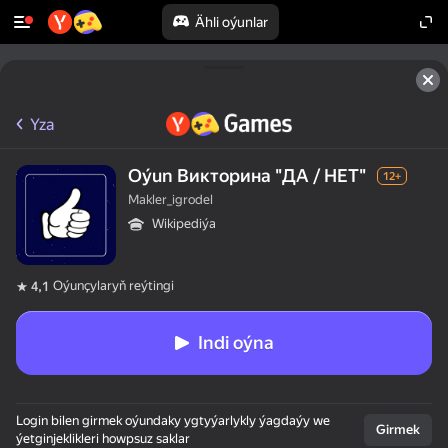
Ähli oýunlar
Yza
Oýun Викторина "ДА / НЕТ"
12+
Makler_igrodel
Wikipediýa
Oýunçylaryň reýtingi
4,1
Indi oýna
Login bilen girmek oýundaky ygtyýarlykly ýagdaýy we
Girmek
ýetginjeklikleri howpsuz saklar