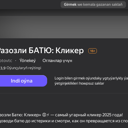
Girmek
we kemala gazanan saklaň
Разозли БАТЮ: Кликер
16+
otovtc
·
Ýönekeý
Огланлар үчүн
Oýunçylaryň reýtingi
3,9
Login bilen girmek oýundaky ygtyýarlykly 
Indi oýna
ýetginjeklikleri howpsuz saklar
зозли Батю: Кликер» 😡⚡ — самый угарный кликер 2025 года!
 доводи батю до истерики и смотри, как он превращается из с