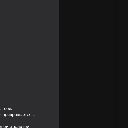
 тебя.
и превращается в
оной и золотой