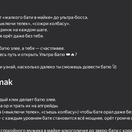
 «жалкого бати в майке» до ультра-босса.
ыключи телек», «сожри колбасу».
 кринж на каждом шаге.
я орёт даже без тебя.
атю злее, а тебя — счастливее.
сь путь и открыть Ультра-Батю 👑🔥?
и узнай, насколько далеко ты сможешь довести батю 🚀
41
42
mak
k
Become the Strongest
2D Memes Hunt
ый клик делает батю злее.
а ор и трать их на апгрейды.
 («выключи телек», «съешь колбасу») чтобы батя орал даже без
— с каждым уровнем батя становится всё мощнее, орёт громче 
42
45
т спокойного мужика в майке-алкоголичке до зверо-бати с кор