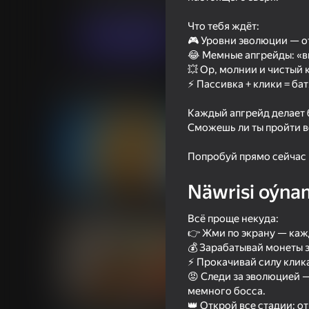
Ýönekeý
Огланлар үчүн
Gotovtc
Что тебя ждёт:
Indi oýna
🎮 Уровни эволюции — от
😂 Мемные апгрейды: «в
💥 Ор, молнии и чистый
⚡ Пассивка + клики = бат
Meňzeş oýunlar
Каждый апгрейд делает б
Сможешь ли ты пройти ве
Попробуй прямо сейчас 
53
49
Näwrisi oýna
Cookie Clicker
Italian Animals Chec
Всё проще некуда:
👉 Жми по экрану — кажд
💰 Зарабатывай монеты з
⚡ Прокачивай силу клика
😡 Следи за эволюцией 
мемного босса.
28
49
👑 Открой все стадии: о