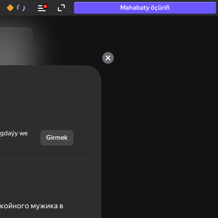
Mahabaty öçüriň
ýagdaýy we
Girmek
покойного мужика в