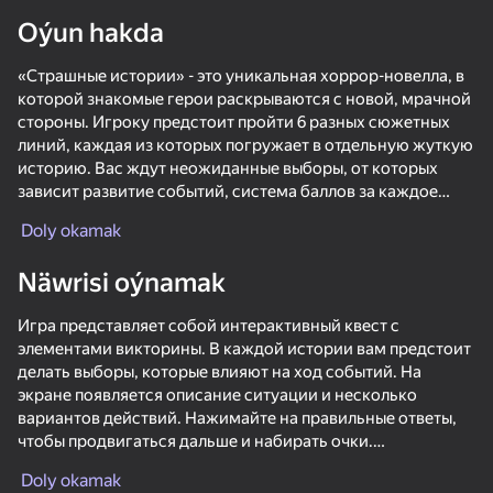
Oýun hakda
Enjamy aýlaň
«Страшные истории» - это уникальная хоррор-новелла, в
Bu oýun diňe peýza
ugry goldaýar
которой знакомые герои раскрываются с новой, мрачной
стороны. Игроку предстоит пройти 6 разных сюжетных
линий, каждая из которых погружает в отдельную жуткую
историю. Вас ждут неожиданные выборы, от которых
зависит развитие событий, система баллов за каждое
прохождение и возможность открыть все тайны,
Doly okamak
спрятанные за дружелюбной оболочкой персонажей.
Näwrisi oýnamak
Игра представляет собой интерактивный квест с
элементами викторины. В каждой истории вам предстоит
делать выборы, которые влияют на ход событий. На
экране появляется описание ситуации и несколько
Oýun
вариантов действий. Нажимайте на правильные ответы,
чтобы продвигаться дальше и набирать очки.
50
67
58
48
No, I'm not a zombie
Bad Parenting Mr. Red Face
Night Shift
Doly okamak
Сначала доступна только первая история. Чтобы открыть