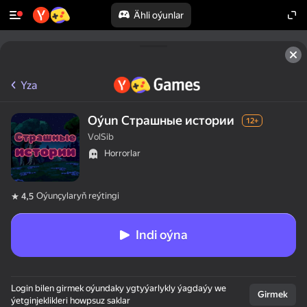
Ähli oýunlar
Yza
Oýun Страшные истории
12+
VolSib
Horrorlar
Oýunçylaryň reýtingi
4,5
Indi oýna
Login bilen girmek oýundaky ygtyýarlykly ýagdaýy we
Girmek
ýetginjeklikleri howpsuz saklar