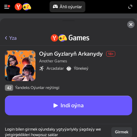
Ähli oýunlar
Yza
Oýun Gyzlaryň Arkanydy
18+
Another Games
Arcadalar
Ýönekeý
Ýandeks Oýunlar reýtingi
42
Indi oýna
Login bilen girmek oýundaky ygtyýarlykly ýagdaýy we
Girmek
ýetginjeklikleri howpsuz saklar