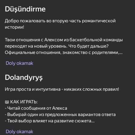
Düşündirme
Добро пожаловать во вторую часть романтической
истории!
adingüklemek
Твои отношения с Алексом из баскетбольной команды
переходят на новый уровень. Что будет дальше?
Официальные отношения, знакомство с родителями,
первые ссоры и примирения - всё это ждет тебя в
Doly okamak
продолжении истории.
Dolandyryş
🏀 Новые повороты сюжета с любимым персонажем
💕 Более глубокие и серьезные отношения
Игра проста и интуитивна - никаких сложных правил!
📱 Реалистичная переписка с эмоциями и переживаниями
🎭 10 захватывающих эпизодов с разными концовками
📖 КАК ИГРАТЬ:
🖼️ Галерея с эксклюзивными артами персонажей
- Читай сообщения от Алекса
🌟 Твои выборы определяют развитие отношений
- Выбирай один из предложенных вариантов ответа
- Твой выбор влияет на развитие сюжета
История наполнена школьной романтикой, ревностью,
- Неправильный ответ = возможность переиграть момент
поддержкой и настоящими чувствами. Каждое решение
Doly okamak
- Проходи эпизоды последовательно
важно - от него зависит, как сложатся ваши отношения.