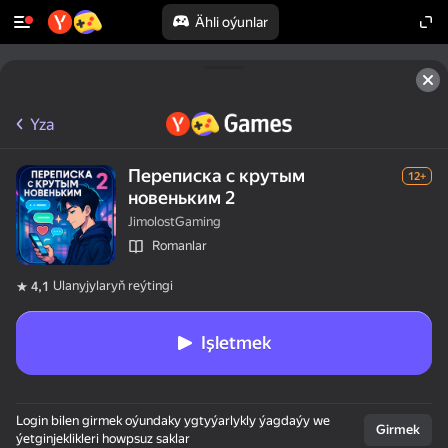
Ähli oýunlar
Yza
Переписка с крутым
12+
новеньким 2
JimolostGaming
Romanlar
Ulanyjylaryň reýtingi
4,1
Işletmek
Login bilen girmek oýundaky ygtyýarlykly ýagdaýy we
Girmek
ýetginjeklikleri howpsuz saklar