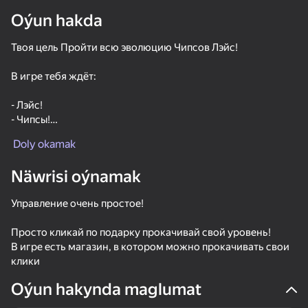
Oýun hakda
Твоя цель Пройти всю эволюцию Чипсов Лэйс!
В игре тебя ждёт:
- Лэйс!
- Чипсы!
- Эволюция!
Doly okamak
- Прокачка!
- Кликер!
Näwrisi oýnamak
Управление очень простое!
Просто кликай по подарку прокачивай свой уровень!
В игре есть магазин, в котором можно прокачивать свои
клики
52
42
38
Oýun hakynda maglumat
Cookie Clicker
Call Metromen
Brainrot Evolution: Clicker
Skill Test C