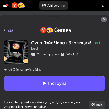
Ähli oýunlar
Yza
Oýun Лэйс Чипсы Эволюция!
0+
berd
Огланлар үчүн
Ýönekeý
Oýunçylaryň reýtingi
4,4
Indi oýna
Login bilen girmek oýundaky ygtyýarlykly ýagdaýy we
Girmek
ýetginjeklikleri howpsuz saklar