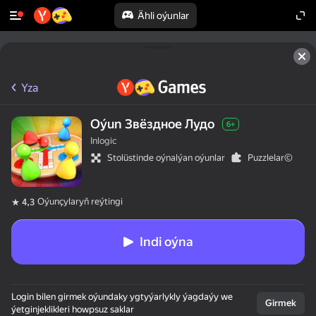
Ähli oýunlar
Yza
Oýun Звёздное Лудо
6+
Inlogic
Stolüstinde oýnalýan oýunlar
Puzzlelar©
Oýunçylaryň reýtingi
4,3
Indi oýna
Login bilen girmek oýundaky ygtyýarlykly ýagdaýy we
Girmek
ýetginjeklikleri howpsuz saklar