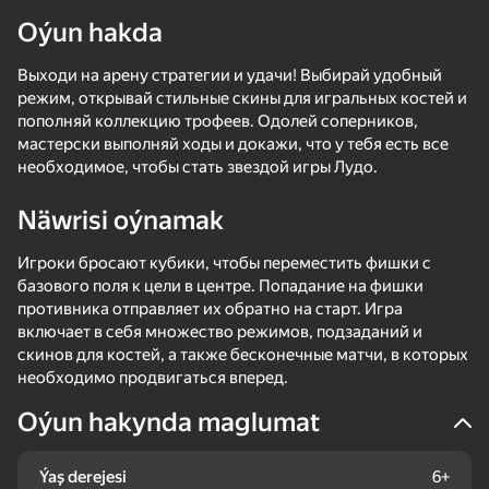
Oýun hakda
Enjamy aýlaň
Выходи на арену стратегии и удачи! Выбирай удобный
Bu oýun diňe peýza
ugry goldaýar
режим, открывай стильные скины для игральных костей и
пополняй коллекцию трофеев. Одолей соперников,
мастерски выполняй ходы и докажи, что у тебя есть все
необходимое, чтобы стать звездой игры Лудо.
Näwrisi oýnamak
Игроки бросают кубики, чтобы переместить фишки с
базового поля к цели в центре. Попадание на фишки
противника отправляет их обратно на старт. Игра
включает в себя множество режимов, подзаданий и
скинов для костей, а также бесконечные матчи, в которых
необходимо продвигаться вперед.
Oýun
Oýun hakynda maglumat
76
63
68
State Connect
Escape from the Laser
Count Master
Ricochet H
Ýaş derejesi
6+