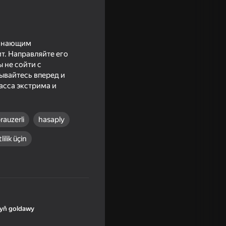
минающим
т. Направляйте его
 не сойти с
ывайтесь вперед и
асса экстрима и
rauzerli
hasaply
lilik üçin
yň goldawy