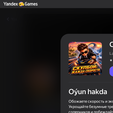
Yza
L
Oýun hakda
Скулбой: Жажда Скорости
Обожаете скорость и эк
Укрощайте безумные тре
Oýunçylaryň reýtingi
4,0
12+
соперников и побеждайт