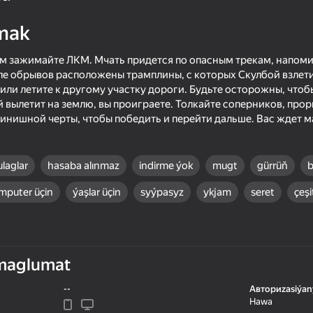
mak
ем зажимайте ЛКМ. Мчать придется по опасным трекам, напо
зле обрывов расположены трамплины, с которых Скулбой взлети
или летите к другому участку дороги. Будьте осторожны, чтобы
 вылетит на землю, вы проиграете. Толкайте соперников, прор
инишной черты, чтобы победить и перейти дальше. Вас ждет м
laglar
hasaba alınmaz
indirme ýok
mugt
gürrüň
b
16+
44
59
mputer üçin
ýaşlar üçin
syýpasyz
ykjam
seret
çeşit
Friendly Duel 3D
Plinko Clicker
maglumat
--
Авториzasiýan
16+
Hawa