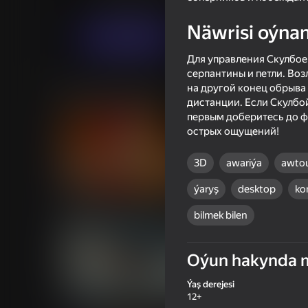
Ýaryş
Огланлар үчүн
LaraGames
Näwrisi oýna
Indi oýna
Для управления Скулбо
серпантины и петли. Во
на другой конец обрыва 
Meňzeş oýunlar
дистанции. Если Скулбой
первым доберитесь до ф
острых ощущений!
3D
awariýa
awtou
18+
59
39
ýaryş
desktop
ko
Men's Duel Simulator 3D
I Am Security
bilmek bilen
Oýun hakynda 
Ýaş derejesi
49
42
12+