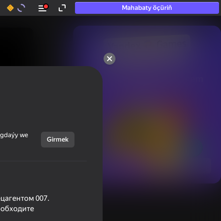
Mahabaty öçüriň
50+ top oýunlar, olara

hatda «oýnamayanlar» hem 
oýnaýar
ýagdaýy we
Girmek
Görmek
ецагентом 007.
 обходите