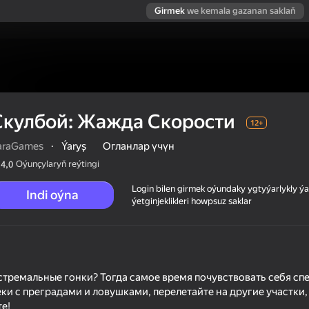
Girmek
we kemala gazanan saklaň
Скулбой: Жажда Скорости
12+
araGames
·
Ýaryş
Огланлар үчүн
Oýunçylaryň reýtingi
4,0
Login bilen girmek oýundaky ygtyýarlykly 
Indi oýna
ýetginjeklikleri howpsuz saklar
стремальные гонки? Тогда самое время почувствовать себя сп
ки с преградами и ловушками, перелетайте на другие участки,
е!