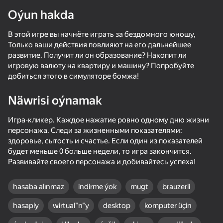
Oýun hakda
В этой игре вы начнёте играть за бездомного юношу,
Только ваши действия повлияют на его дальнейшее
adingüklemek
развитие. Получит ли он образование? Накопит ли
игровую валюту на квартиру и машину? Попробуйте
добиться этого в симуляторе бомжа!
Näwrisi oýnamak
Игра-кликер. Каждое нажатие ровно одному дню жизни
персонажа. Следи за жизненными показателями:
здоровье, сытость и счастье. Если один из показателей
будет меньше 0 больше недели, то игра закончится.
Развивайте своего персонажа и добивайтесь успеха!
hasaba alınmaz
indirme ýok
mugt
brauzerli
42
46
hasaply
wirtual"n"y
desktop
komputer üçin
Traffic Gap: Merge Rush
Call Metromen
+1 Fat per Second! Eat and Fat!