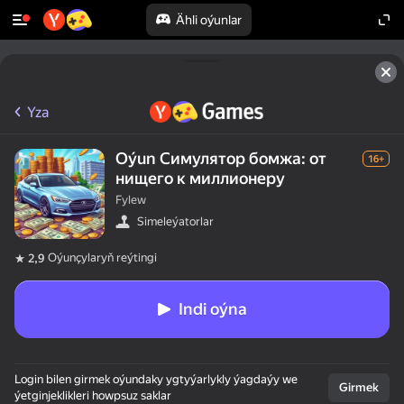
Ähli oýunlar
Yza
Oýun Симулятор бомжа: от
16+
нищего к миллионеру
Fylew
Simeleýatorlar
Oýunçylaryň reýtingi
2,9
Indi oýna
Login bilen girmek oýundaky ygtyýarlykly ýagdaýy we
Girmek
ýetginjeklikleri howpsuz saklar