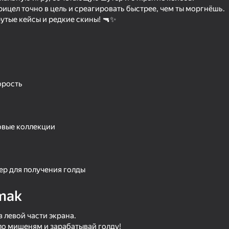
рицел точно в цель и среагировать быстрее, чем ты моргнёшь.
утые кейсы и редкие скины! 🔫✨
орость
новые коллекции
16+
67
67
Arena: Online Shooter
Gun Maker
ер для получения голды
mak
 левой части экрана.
16+
16+
67
76
по мишеням и зарабатывай голду!