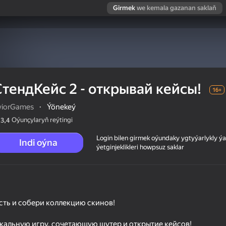
Girmek
we kemala gazanan saklaň
СтендКейс 2 - открывай кейсы!
16+
viorGames
·
Ýönekeý
Oýunçylaryň reýtingi
3,4
Login bilen girmek oýundaky ygtyýarlykly 
Indi oýna
ýetginjeklikleri howpsuz saklar
ы!
сть и собери коллекцию скинов!
кальную игру, сочетающую шутер и открытие кейсов!