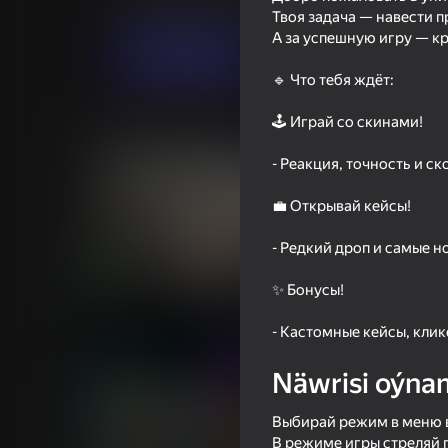
Ýönekeý
AviorGames
Твоя задача — навести п
А за успешную игру — кр
Indi oýna
🔹 Что тебя ждёт:
🕹️ Играй со скинами!
Meňzeş oýunlar
- Реакция, точность и ск
💼 Открывай кейсы!
- Редкий дроп и самые 
18+
78
75
✨ Бонусы!
CS 1
Case-Battle
- Кастомные кейсы, клик
Näwrisi oýna
Выбирай режим в меню в
66
74
В режиме игры стреляй 