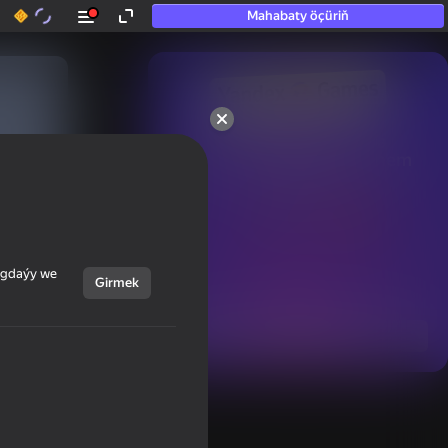
Mahabaty öçüriň
50+ top oýunlar, olara

hatda «oýnamayanlar» hem 
oýnaýar
ýagdaýy we
Girmek
Görmek