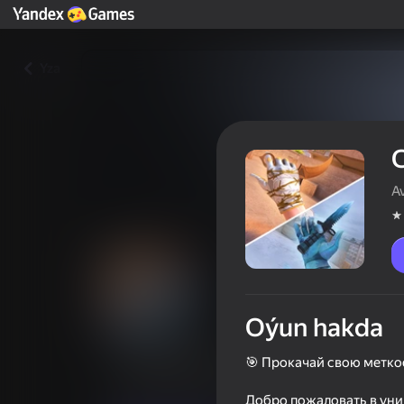
Yza
A
Oýun hakda
СтендКейс 2 - открывай кейс
🎯 Прокачай свою метко
Oýunçylaryň reýtingi
3,4
16+
Добро пожаловать в уни