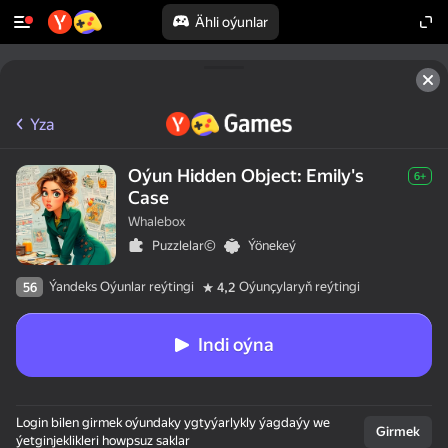
Ähli oýunlar
Yza
Oýun Hidden Object: Emily's
6+
Case
Whalebox
Puzzlelar©
Ýönekeý
Ýandeks Oýunlar reýtingi
Oýunçylaryň reýtingi
56
4,2
Indi oýna
Login bilen girmek oýundaky ygtyýarlykly ýagdaýy we
Girmek
ýetginjeklikleri howpsuz saklar