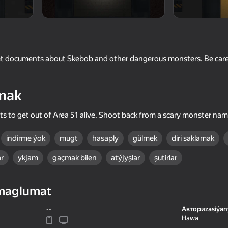
ret documents about Skebob and other dangerous monsters. Be care
mak
nts to get out of Area 51 alive. Shoot back from a scary monster n
42
54
indirme ýok
mugt
hasaply
gülmek
diri saklamak
 Merge
Call Metromen
Gmod: SandBox
r
ykjam
gaçmak bilen
atýjyşlar
şutirlar
maglumat
--
Авториzasiýan
43
60
Hawa