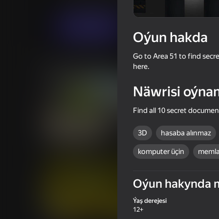
Ýönekeý
Hereket
Vlad1
Indi oýna
Oýun hakda
Go to Area 51 to find sec
Meňzeş oýunlar
here.
Näwrisi oýna
Find all 10 secret docume
18+
63
3D
hasaba alınmaz
Save Memes 3D
Backrooms: Monster
komputer üçin
memla
Oýun hakynda 
Ýaş derejesi
47
54
12+