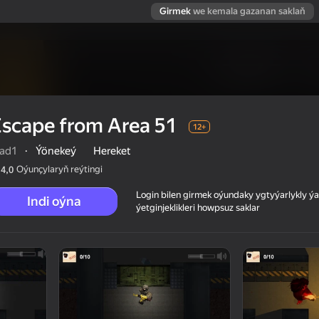
Girmek
we kemala gazanan saklaň
scape from Area 51
12+
lad1
·
Ýönekeý
Hereket
Oýunçylaryň reýtingi
4,0
Login bilen girmek oýundaky ygtyýarlykly 
Indi oýna
ýetginjeklikleri howpsuz saklar