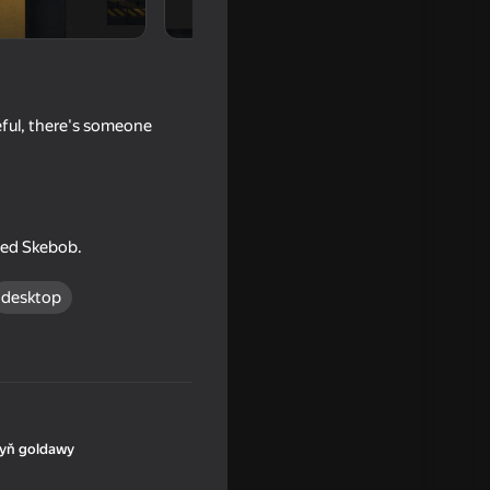
ful, there's someone
amed Skebob.
desktop
yň goldawy