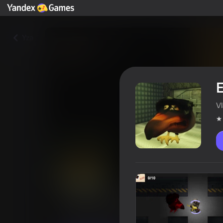
Yza
E
V
Escape from Area 51
Oýunçylaryň reýtingi
4,0
12+