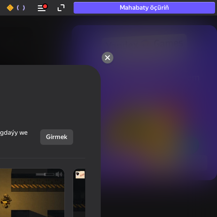
Mahabaty öçüriň
50+ top oýunlar, olara

hatda «oýnamayanlar» hem 
oýnaýar
ýagdaýy we
Girmek
Görmek