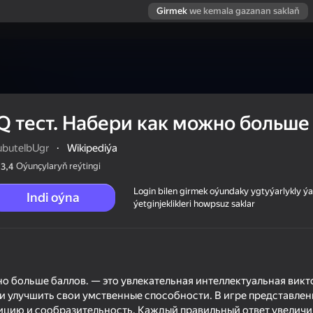
Girmek
we kemala gazanan saklaň
IQ тест. Набери как можно больше
ubutelbUgr
·
Wikipediýa
Oýunçylaryň reýtingi
3,4
Login bilen girmek oýundaky ygtyýarlykly 
Indi oýna
ýetginjeklikleri howpsuz saklar
ольше баллов.
но больше баллов. — это увлекательная интеллектуальная викт
и улучшить свои умственные способности. В игре представле
ицию и сообразительность. Каждый правильный ответ увеличив