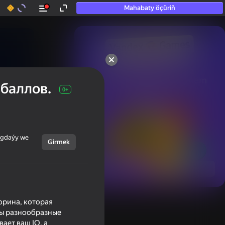
Mahabaty öçüriň
50+ top oýunlar, olara

hatda «oýnamayanlar» hem 
 баллов.
oýnaýar
0+
ýagdaýy we
Girmek
Görmek
орина, которая
ны разнообразные
ает ваш IQ, а