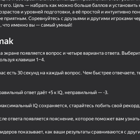
 его. Цель — набрать как можно больше баллов и установить 
озрастов и уровней подготовки, а её простой и интуитивно п
ее приятным. Соревнуйтесь с друзьями и другими игроками че
ь, что именно вы — самый умный!
mak
а экране появляется вопрос и четыре варианта ответа. Выбери
ользуя клавиши 1–4.
вас есть 30 секунд на каждый вопрос. Чем быстрее отвечаете,
58
53
Plinko Clicker
Ball Clicker
авильный ответ даёт +5 к IQ, неправильный — -3.
максимальный IQ сохраняется, старайтесь побить свой рекорд
ле ответа появляется пояснение, которое поможет вам узнать 
лидеров показывает, как ваши результаты сравниваются с друг
44
47