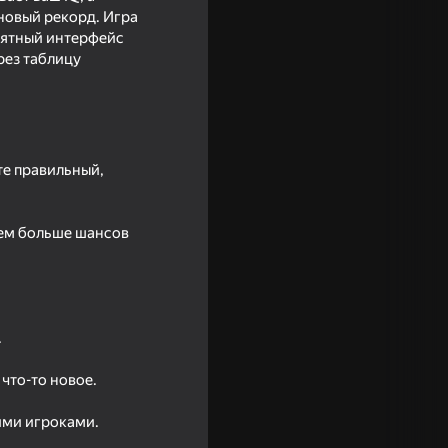
новый рекорд. Игра
онятный интерфейс
рез таблицу
те правильный,
 тем больше шансов
.
что-то новое.
ими игроками.