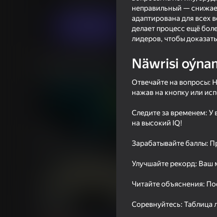
Wikipediýa
LubutelbUgr
неправильный — снижает
адаптирована для всех в
Indi oýna
делает процесс ещё бол
лидеров, чтобы доказат
Näwrisi oýna
Meňzeş oýunlar
Отвечайте на вопросы: Н
нажав на кнопку или исп
Следите за временем: У 
на высокий IQ!
64
53
Geometry Crash
Wish Simulator
Зарабатывайте баллы: Пр
Улучшайте рекорд: Ваш 
Читайте объяснения: Пос
Соревнуйтесь: Таблица 
42
49