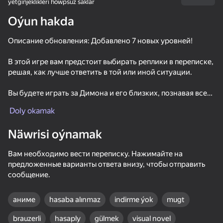
ýetginjeklikleri howpsuz saklar
Oýun hakda
Описание обновления: Добавлено 7 новых уровней!
В этой игре вам предстоит выбирать реплики в переписке,
решая, как лучше ответить в той или иной ситуации.
Вы будете играть за Димона и его близких, познавая все
тяготы его нелегкой жизни на своей шкуре. Внимательно
Doly okamak
выбирайте свои ответы, чтобы глубже погрузиться в
атмосферу игры.
Näwrisi oýnamak
Игра состоит из 43 уровней и будет интересна как
Вам необходимо вести переписку. Нажимайте на
подросткам, так и взрослым, увлечённым
предложенные варианты ответа внизу, чтобы отправить
интерактивными историями. После прохождения до
сообщение.
конца можно пройти сюжет снова, выбирая уже другие
варианты, чтобы увидеть упущенные моменты в диалогах!
аниме
hasaba alınmaz
indirme ýok
mugt
66
50+ top oýunlar, olary oýnaýar

57
70
58
Если вы любите жизненный юмор и сюжет в играх, здесь
hatda «oýnamayanlar» hem
Chatting with Your Crushes 2
Fruit Romance
Zero to Millionaire!
вам точно понравится!
brauzerli
hasaply
gülmek
visual novel