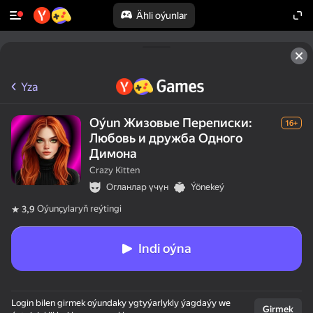
Ähli oýunlar
Yza
Oýun Жизовые Переписки:
16+
Любовь и дружба Одного
Димона
Crazy Kitten
Огланлар үчүн
Ýönekeý
Oýunçylaryň reýtingi
3,9
Indi oýna
Login bilen girmek oýundaky ygtyýarlykly ýagdaýy we
Girmek