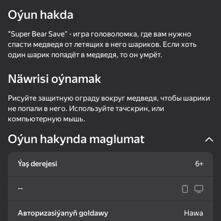
Oýun hakda
"Super Bear Save" - игра головоломка, где вам нужно
спасти медведя от летящих в него шариков. Если хоть
один шарик попадёт в медведя, то он умрёт.
Näwrisi oýnamak
Рисуйте защитную ограду вокруг медведя, чтобы шарики
не попали в него. Используйте тачскрин, или
компьютерную мышь.
Oýun hakynda maglumat
Ýaş derejesi
6+
--
Авториzasiýanyň goldawy
Hawa