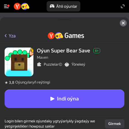
Ähli oýunlar
Yza
Oýun Super Bear Save
6+
Maven
Puzzlelar©
Ýönekeý
Oýunçylaryň reýtingi
3,8
Indi oýna
Login bilen girmek oýundaky ygtyýarlykly ýagdaýy we
Girmek
ýetginjeklikleri howpsuz saklar