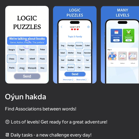
Oýun hakda
Find Associations between words!
😍 Lots of levels! Get ready for a great adventure!
89
50+ top oýunlar, olary oýnaýar

76
45
86
hatda «oýnamayanlar» hem
TapTap Arrow
State Connect
Age test
Block Blast 
📆 Daily tasks - a new challenge every day!