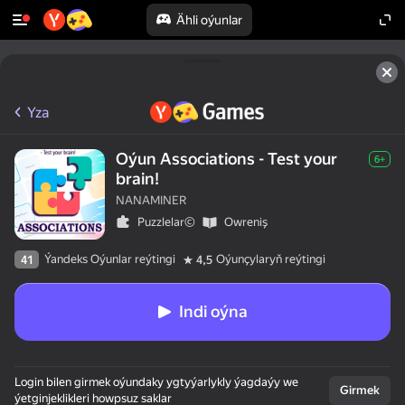
Ähli oýunlar
Yza
Oýun Associations - Test your
6+
brain!
NANAMINER
Puzzlelar©
Оwreniş
Ýandeks Oýunlar reýtingi
Oýunçylaryň reýtingi
41
4,5
Indi oýna
Login bilen girmek oýundaky ygtyýarlykly ýagdaýy we
Girmek
ýetginjeklikleri howpsuz saklar