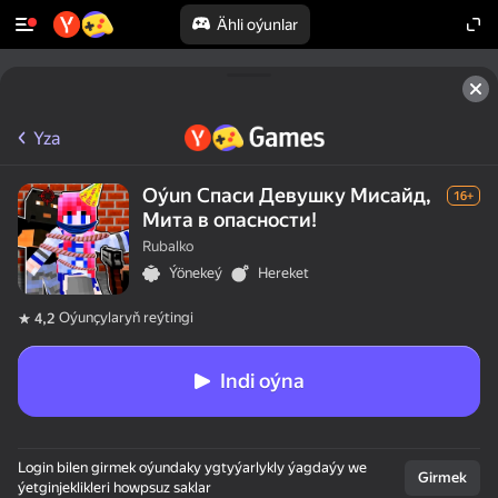
Ähli oýunlar
Yza
Oýun Спаси Девушку Мисайд,
16+
Мита в опасности!
Rubalko
Ýönekeý
Hereket
Oýunçylaryň reýtingi
4,2
Indi oýna
Login bilen girmek oýundaky ygtyýarlykly ýagdaýy we
Girmek
ýetginjeklikleri howpsuz saklar