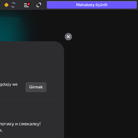
Mahabaty öçüriň
ýagdaýy we
Girmek
логику и смекалку!
и.