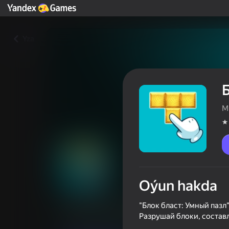
Yza
M
Oýun hakda
Блок бласт: Умный пазл
"Блок бласт: Умный пазл
Разрушай блоки, состав
Oýunçylaryň reýtingi
4,0
6+