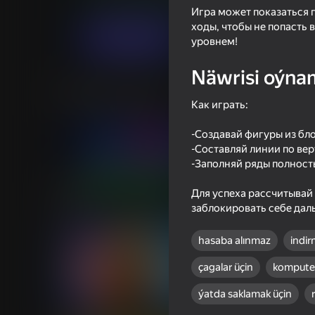
Puzzlelar©
Ýönekeý
MiniGamess
Игра может показаться 
ходы, чтобы не попасть
Indi oýna
уровнем!
Näwrisi oýna
Meňzeş oýunlar
Как играть:
-Создавай фигуры из бло
-Составляй линии по вер
-Заполняй ряды полност
44
39
Для успеха рассчитывай
Minecraft Case Simulator
Iphone clicker evolut
заблокировать себе даль
hasaba alınmaz
indir
çagalar üçin
komputer
ýatda saklamak üçin