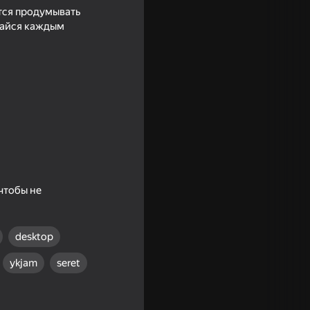
тся продумывать
дайся каждым
чтобы не
desktop
ykjam
seret