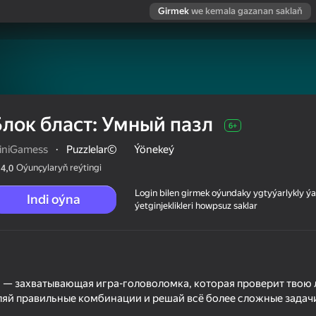
Girmek
we kemala gazanan saklaň
Блок бласт: Умный пазл
6+
iniGamess
·
Puzzlelar©
Ýönekeý
Oýunçylaryň reýtingi
4,0
Login bilen girmek oýundaky ygtyýarlykly 
Indi oýna
ýetginjeklikleri howpsuz saklar
" — захватывающая игра-головоломка, которая проверит твою 
ляй правильные комбинации и решай всё более сложные задач