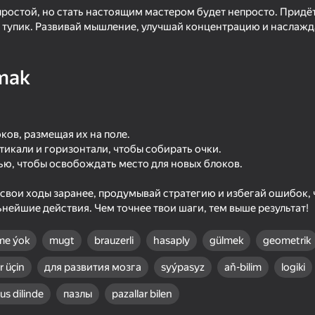
простой, но стать настоящим мастером будет непросто. Придё
 в тупик. Развивай мышление, улучшай концентрацию и наслаж
mak
ков, размещая их на поле.
тикали и горизонтали, чтобы собирать очки.
ью, чтобы освобождать место для новых блоков.
55
36
 свои ходы заранее, продумывай стратегию и избегай ошибок, 
ion
Hover Racer Drive
Apple Worm
нейшие действия. Чем точнее твои шаги, тем выше результат!
me ýok
mugt
brauzerli
hasaply
gülmek
geometrik
 üçin
для развития мозга
syýpasyz
aň-bilim
logiki
rus dilinde
пазлы
pazallar bilen
45
55