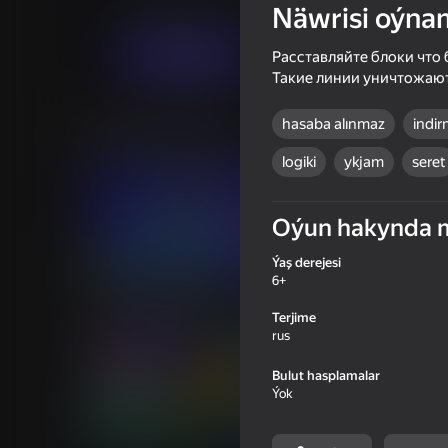
Puzzlelar©
Gamesan
Näwrisi oýna
6+
Indi oýna
Расставляйте блоки что 
Такие линии уничтожают
hasaba alınmaz
indir
Meňzeş oýunlar
logiki
ykjam
seret
Oýun hakynda 
Ýaş derejesi
74
60
6+
Block Blast Master
Agartime
Terjime
rus
Bulut hasplamalar
Ýok
77
77