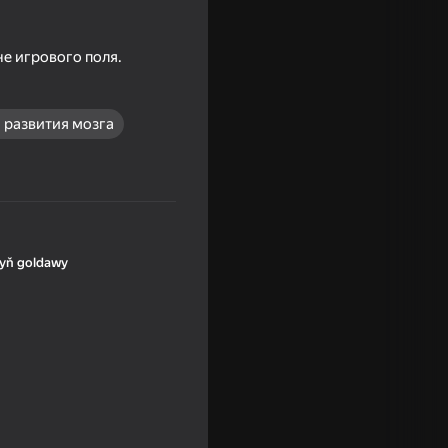
не игрового поля.
 развития мозга
yň goldawy