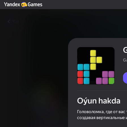
Yza
G
Oýun hakda
Головоломка, где от вас
Good Puzzle Magic
создавая вертикальные 