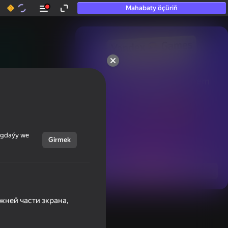
Mahabaty öçüriň
50+ top oýunlar, olara

hatda «oýnamayanlar» hem 
oýnaýar
ýagdaýy we
Girmek
Görmek
жней части экрана,