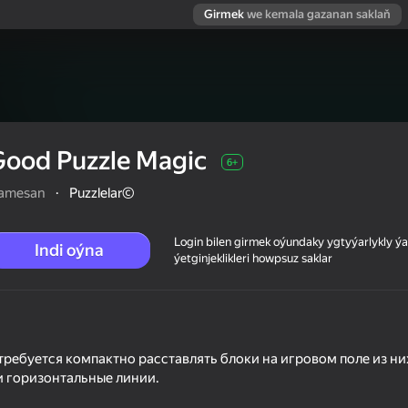
Girmek
we kemala gazanan saklaň
Good Puzzle Magic
6+
amesan
·
Puzzlelar©
Login bilen girmek oýundaky ygtyýarlykly 
Indi oýna
ýetginjeklikleri howpsuz saklar
 требуется компактно расставлять блоки на игровом поле из ни
и горизонтальные линии.