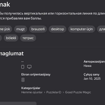
mak
бы получилась вертикальная или горизонтальная линия по дли
ся прибавляя вам баллы.
me ýok
mugt
brauzerli
desktop
komputer üçin
для
bölekli
тетрис
maglumat
--
Авториzasiýan
78
78
Hawa
Block Master - Super Puzzle!
Wood Block Classic
Ekran oriýentasiýasy
Çykyş sany
Jan 10, 2025
Kategoriýalar
Hemme oýunlar
Puzzlelar©
Good Puzzle Magic
75
55