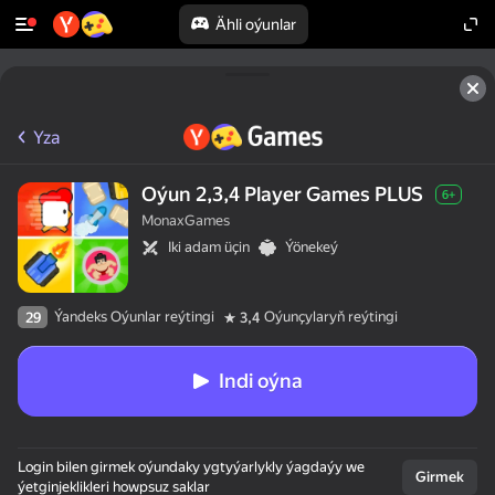
Ähli oýunlar
Yza
Oýun 2,3,4 Player Games PLUS
6+
MonaxGames
Iki adam üçin
Ýönekeý
Ýandeks Oýunlar reýtingi
Oýunçylaryň reýtingi
29
3,4
Indi oýna
Login bilen girmek oýundaky ygtyýarlykly ýagdaýy we
Girmek
ýetginjeklikleri howpsuz saklar