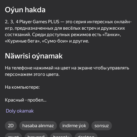
Oýun hakda
Enjamy aýlaň
Bu oýun diňe peýza
2, 3, 4 Player Games PLUS — это серия интересных онлайн-
ugry goldaýar
игр, предназначенных для весёлых встреч и дружеских
состязаний. Среди доступных режимов есть «Танки»,
«Куриные бега», «Сумо-бои» и другие.
Näwrisi oýnamak
На телефоне нажимай на цвет на экране чтобы управлять
персонажем этого цвета.
На компьютере:
Красный - пробел
Doly okamak
Oýun
Синий - Стрелочка вверх
78
71
68
59
Зелёный - левый CTRL
2D
hasaba alınmaz
indirme ýok
sonsuz
Obby: Chameleon - Paint & Hide
Geometry Cube 2: Challenge
Biblox Online