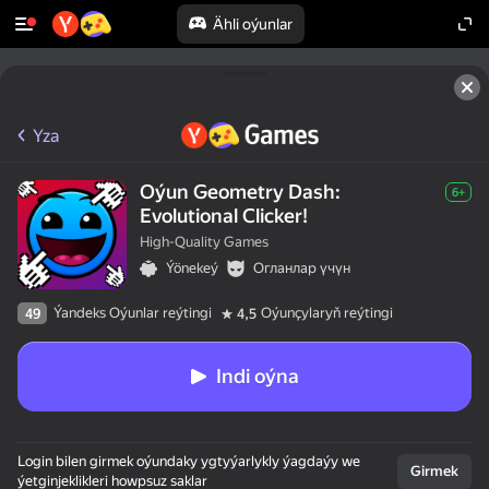
Ähli oýunlar
Yza
Oýun Geometry Dash:
6+
Evolutional Clicker!
High-Quality Games
Ýönekeý
Огланлар үчүн
Ýandeks Oýunlar reýtingi
Oýunçylaryň reýtingi
49
4,5
Indi oýna
50+ ýokary oýunlar,

Login bilen girmek oýundaky ygtyýarlykly ýagdaýy we
olar oýnaýarlar,

Girmek
ýetginjeklikleri howpsuz saklar
hatda "oýnamaýar"
