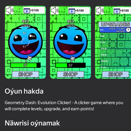
diýenler hem
Görmek
Oýun hakda
Geometry Dash: Evolution Clicker! - A clicker game where you
will complete levels, upgrade, and earn points!
64
50+ top oýunlar, olary oýnaýar

54
64
53
Näwrisi oýnamak
hatda «oýnamayanlar» hem
Fun Clicker
The Evolution of Geometry Dash: Mega Clicker
Geometry Click: Demon Evolution
Cookie Click