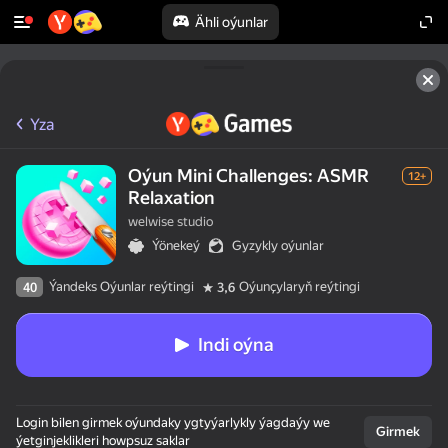
Ähli oýunlar
Yza
Oýun Mini Challenges: ASMR
12+
Relaxation
welwise studio
Ýönekeý
Gyzykly oýunlar
Ýandeks Oýunlar reýtingi
Oýunçylaryň reýtingi
40
3,6
Indi oýna
Login bilen girmek oýundaky ygtyýarlykly ýagdaýy we
Girmek
ýetginjeklikleri howpsuz saklar