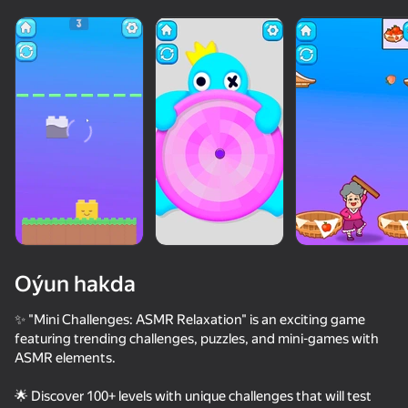
Oýun hakda
✨ "Mini Challenges: ASMR Relaxation" is an exciting game
featuring trending challenges, puzzles, and mini-games with
ASMR elements.
63
50+ top oýunlar, olary oýnaýar

34
59
hatda «oýnamayanlar» hem
Break & Crush
Fast and Thick
Red Ball Escape
🌟 Discover 100+ levels with unique challenges that will test