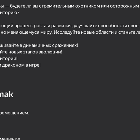
ры — будете ли вы стремительным охотником или осторожным 
риторию?
ающий процесс роста и развития, улучшайте способности свое
нно меняющемуся миру. Исследуйте новые области и станьте л
выживайте в динамичных сражениях!
айте новых этапов эволюции!
ритории!
 драконом в игре!
80
76
mak
Snake 2048
I'm a Monster!
еремещением.
74
77
емещение.