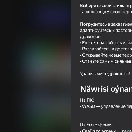
.io Oýunlar
Serbull
Выберите свой стиль иг
защищающим свою тер
Indi oýna
Погрузитесь в захватыв
адаптируйтесь к постоя
драконов!
Meňzeş oýunlar
• Ешьте, сражайтесь и 
• Развивайтесь и достиг
• Открывайте новые тер
• Станьте самым сильным
Удачи в мире драконов!
68
69
Näwrisi oýna
Gun Clone!
Rainbow Friends
На ПК:
• WASD — управление п
На смартфоне:
72
72
• Свайп по экрану — пер