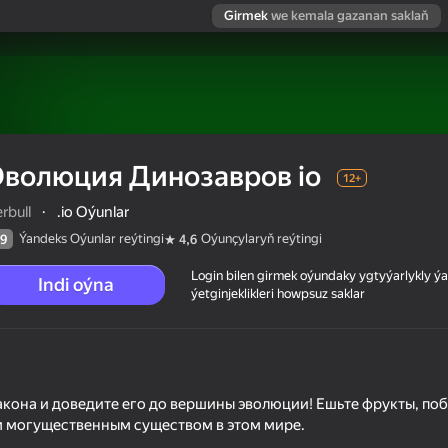
Girmek
we kemala gazanan saklaň
Эволюция Динозавров io
12+
rbull
·
.io Oýunlar
Ýandeks Oýunlar reýtingi
Oýunçylaryň reýtingi
9
4,6
Login bilen girmek oýundaky ygtyýarlykly 
Indi oýna
ýetginjeklikleri howpsuz saklar
кона и доведите его до вершины эволюции! Ешьте фрукты, по
м могущественным существом в этом мире.
 reýtingi
12+