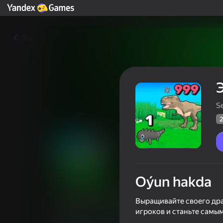
Yza
Se
2
Oýun hakda
Эволюция Динозавров io
Выращивайте своего дра
игроков и станьте самы
Oýunçylaryň
29
Ýandeks Oýunlar reýtingi
4,6