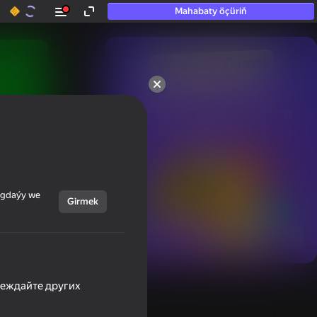
Mahabaty öçüriň
50+ top oýunlar, olara

hatda «oýnamayanlar» hem 
oýnaýar
ýagdaýy we
Girmek
Görmek
беждайте других