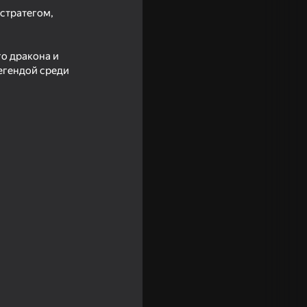
стратегом,
го дракона и
егендой среди