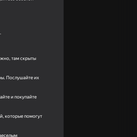
.
ожно, там скрыты
ры. Послушайте их
16+
айте и покупайте
й, которые помогут
 веселым