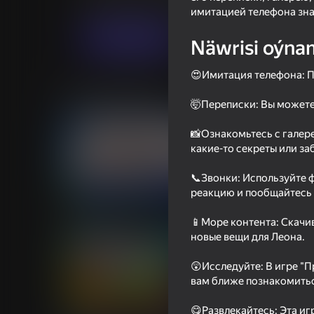
Огланлар үчүн
Simeleýatorlar
Hetero
имитацией телефона зн
Indi oýna
Näwrisi oýna
😍Имитация телефона: П
Meňzeş oýunlar
🤯Переписки: Вы можете
📸Ознакомьтесь с галер
какие-то секреты или з
📞Звонки: Используйте 
72
42
реакцию и пообщайтесь 
Brawl Merge: Collect All
Call Metromen
Characters
📱Море контента: Скачи
новые вещи для Леона.
😲Исследуйте: В игре "
вам ближе познакомитьс
😋Развлекайтесь: Эта иг
68
42