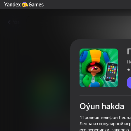
Yza
H
Oýun hakda
Проверь телефон Леона!
"Проверь телефон Леона!
Леона из популярной игр
Oýunçylaryň reýtingi
4,1
6+
его переписки, галерею,