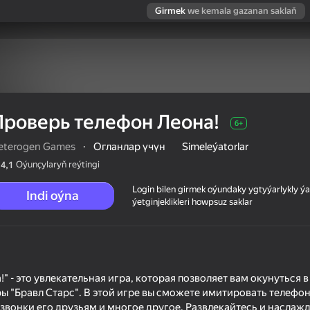
Girmek
we kemala gazanan saklaň
Проверь телефон Леона!
6+
eterogen Games
·
Огланлар үчүн
Simeleýatorlar
Oýunçylaryň reýtingi
4,1
Login bilen girmek oýundaky ygtyýarlykly 
Indi oýna
ýetginjeklikleri howpsuz saklar
" - это увлекательная игра, которая позволяет вам окунуться 
ы "Бравл Старс". В этой игре вы сможете имитировать телефо
 звонки его друзьям и многое другое. Развлекайтесь и наслаж