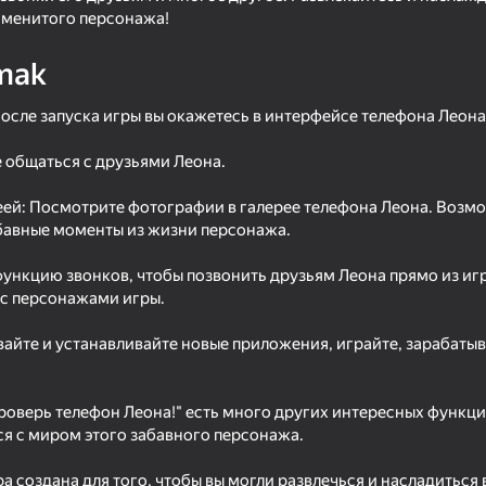
gen Games
аменитого персонажа!
mak
осле запуска игры вы окажетесь в интерфейсе телефона Леона
 общаться с друзьями Леона.
еей: Посмотрите фотографии в галерее телефона Леона. Возм
абавные моменты из жизни персонажа.
функцию звонков, чтобы позвонить друзьям Леона прямо из иг
39
51
с персонажами игры.
Iphone clicker evolution
Call Nolik now!
вайте и устанавливайте новые приложения, играйте, зарабатыв
Проверь телефон Леона!" есть много других интересных функци
я с миром этого забавного персонажа.
ра создана для того, чтобы вы могли развлечься и насладиться
48