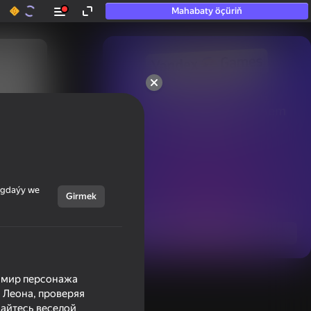
Mahabaty öçüriň
50+ top oýunlar, olara

hatda «oýnamayanlar» hem 
oýnaýar
ýagdaýy we
Girmek
Görmek
в мир персонажа
н Леона, проверяя
дайтесь веселой