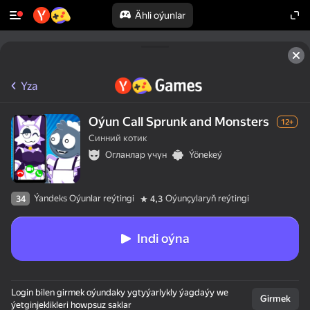
Ähli oýunlar
Yza
Oýun Call Sprunk and Monsters
12+
Синний котик
Огланлар үчүн
Ýönekeý
Ýandeks Oýunlar reýtingi
Oýunçylaryň reýtingi
34
4,3
Indi oýna
Login bilen girmek oýundaky ygtyýarlykly ýagdaýy we
Girmek
ýetginjeklikleri howpsuz saklar