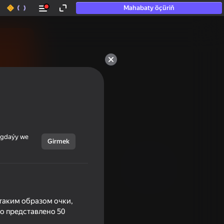
Mahabaty öçüriň
ýagdaýy we
Girmek
таким образом очки,
го представлено 50