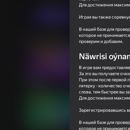
Puzzlelar©
Vight
Для достижения максима
Indi oýna
Играя вы также соревнуе
В нашей базе для провер
которое не принимается
Meňzeş oýunlar
проверим и добавим.
Näwrisi oýna
В игре вам предоставляе
За это вы получаете очки
58
76
При этом после первой п
Plinko Clicker
Cryptogram: Cipher
пятерку - количество оч
слова, тем быстрее вы з
Для достижения максима
Зарегистрировавшись вы
В нашей базе для провер
83
79
которое не принимается