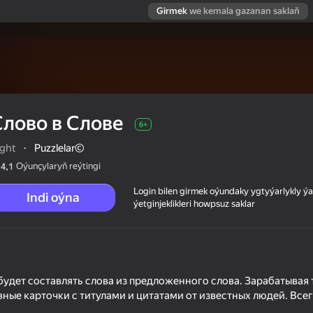
Girmek
we kemala gazanan saklaň
Слово в Cлове
6+
ight
·
Puzzlelar©
Oýunçylaryň reýtingi
4,1
Login bilen girmek oýundaky ygtyýarlykly 
Indi oýna
ýetginjeklikleri howpsuz saklar
будет составлять слова из предложенного слова. Зарабатывая 
вные карточки с титулами и цитатами от известных людей. Все