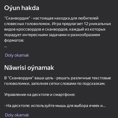
diýenler hem
Oýun hakda
"Сканвордия" - настоящая находка для любителей
словесных головоломок. Игра предлагает 12 уникальных
видов кроссвордов и сканвордов, каждый из которых
Görmek
порадует интересными задачами и разнообразием
форматов:
- "Слова из букв": соединяйте слова из букв, заполняя
Doly okamak
кроссворд.
Näwrisi oýnamak
- 4-буквенные циклосканворды: вписывайте слова по
часовой стрелке, начиная с указанной клетки.
В "Сканвордия" ваша цель - решать различные текстовые
головоломки, заполняя сетки словами по подсказкам.
- Каркасы: вписывайте слова в строки и столбцы по
определению, обходя перегородки.
Управление на десктопе и смартфоне:
- Ассоциативные сканворды: ищите ассоциации к
- На десктопе: используйте мышь для выбора ячеек и
предложенным словам.
76
50+ top oýunlar, olary oýnaýar

56
51
61
клавиатуру для ввода слов.
hatda «oýnamayanlar» hem
Cryptogram: Cipher
Wordix
Block Blast
2048 Merge 
Doly okamak
- На смартфоне: тапайте по нужной клетке и вводите
- Блочные кроссворды: разгадывайте слова, ориентируясь