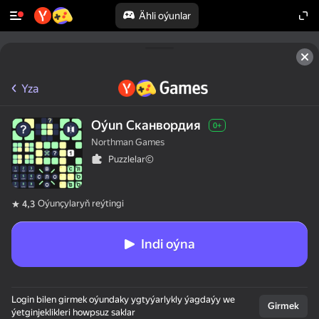
Ähli oýunlar
Yza
Oýun Сканвордия
0+
Northman Games
Puzzlelar©
Oýunçylaryň reýtingi
4,3
Indi oýna
50+ ýokary oýunlar,

Login bilen girmek oýundaky ygtyýarlykly ýagdaýy we
olar oýnaýarlar,

Girmek
ýetginjeklikleri howpsuz saklar
hatda "oýnamaýar"
