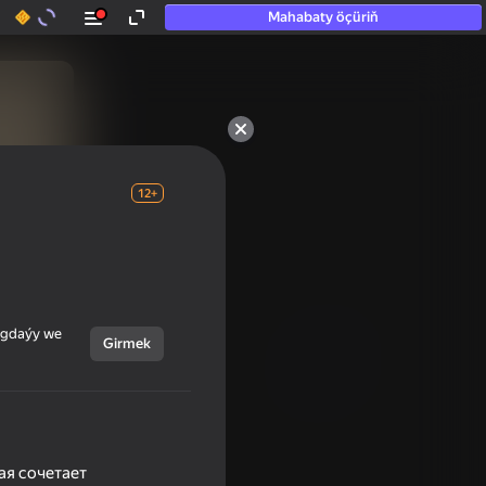
Mahabaty öçüriň
12+
ýagdaýy we
Girmek
ая сочетает