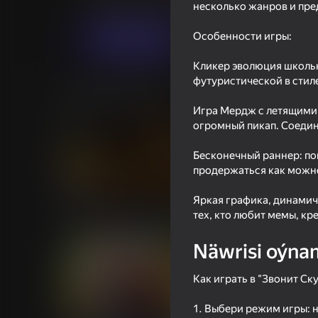
Ýönekeý
Dolzhenko Dev
несколько жанров и пре
Особенности игры:
Indi oýna
Кликер эволюция школьн
футуристической в стил
Meňzeş oýunlar
Игра Мердж с летящими 
огромный пикап. Соедин
Бесконечный раннер: по
продержаться как можно
66
66
Яркая графика, динамич
Shrek: ESCAPE from the swamp
Schoolboy Escape: S
тех, кто любит мемы, кре
Runaway
Näwrisi oýna
Как играть в "Звонит Ск
1. Выбери режим игры: 
66
67