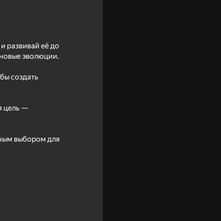
и развивай её до
 новые эволюции.
бы создать
я цель —
16+
чным выбором для
Multiplayer
18+