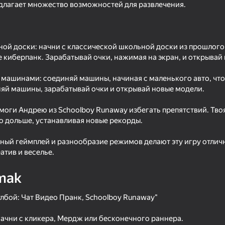
длагает множество возможностей для развлечения.
ой доски: начни с классической школьной доски из прошлого 
е киберпанк. Зарабатывай очки, нажимая на экран, и открывай
машинами: соединяй машины, начиная с маленького авто, что
яй машины, зарабатывай очки и открывай новые модели.
моги Андрею из Schoolboy Runaway избегать препятствий. Тво
 дольше, устанавливая новые рекорды.
70
71
ный геймплей и разнообразие режимов делают эту игру отли
tealth
Zero to Millionaire!
Death Forest: Horror 
атив и веселье.
mak
улбой: Чат Видео Пранк, Schoolboy Runaway"
начни с кликера, Мердж или бесконечного раннера.
65
50