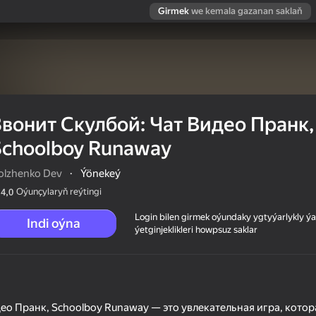
Girmek
we kemala gazanan saklaň
Звонит Скулбой: Чат Видео Пранк,
Schoolboy Runaway
olzhenko Dev
·
Ýönekeý
Oýunçylaryň reýtingi
4,0
Login bilen girmek oýundaky ygtyýarlykly 
Indi oýna
ýetginjeklikleri howpsuz saklar
Пранк,
ео Пранк, Schoolboy Runaway — это увлекательная игра, котор