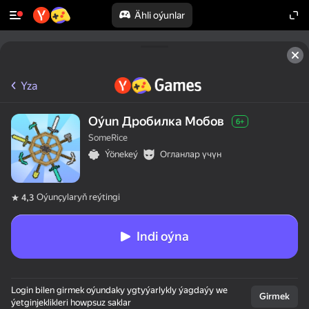
Ähli oýunlar
Yza
Oýun Дробилка Мобов
6+
SomeRice
Ýönekeý
Огланлар үчүн
Oýunçylaryň reýtingi
4,3
Indi oýna
Login bilen girmek oýundaky ygtyýarlykly ýagdaýy we
Girmek
ýetginjeklikleri howpsuz saklar