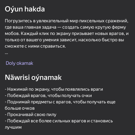
Oýun hakda
Enjamy aýlaň
Погрузитесь в увлекательный мир пиксельных сражений,
Bu oýun diňe peýza
ugry goldaýar
где ваша главная задача — создать самую крутую ферму
мобов. Каждый клик по экрану призывает новых врагов, и
только от вашего умения зависит, насколько быстро вы
сможете с ними справиться.
Увеличивайте мощь своих пил, прикрепляя к ним
Doly okamak
разнообразное оружие и инструменты, чтобы ускорить
процесс. Учитесь стратегически размещать пилы и
Näwrisi oýnamak
совершенствуйте своё мастерство, зарабатывая очки и
побеждая самых сильных мобов.
- Нажимай по экрану, чтобы появлялись враги
- Побеждай врагов, чтобы получать очки
Добейтесь признания в таблице лидеров и станьте
- Поднимай предметы с врагов, чтобы получать еще
настоящей легендой пиксельного мира!
больше очков
Oýun
- Прокачивай свою пилу
- Побеждай все более сильных врагов и становись
74
56
55
60
лучшим
MinePlayground: Open World
Mine Rush 3D
Mega Nubik!
Mine Crushe