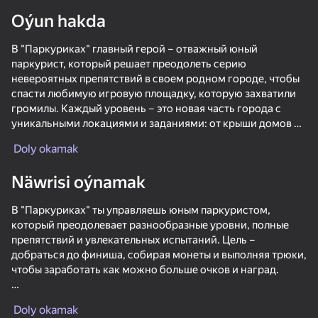
Oýun hakda
В "Паркуриках" главный герой – отважный юный
паркурист, который решает преодолеть серию
невероятных препятствий в своем родном городе, чтобы
спасти любимую игровую площадку, которую захватили
громилы. Каждый уровень – это новая часть города с
уникальными локациями и заданиями: от крыши домов до
заброшенных парков и мостов. В конце пути героя ждет
Doly okamak
финальный прыжок, который поможет вернуть любимую
площадку для всех друзей и детей города.
Näwrisi oýnamak
В "Паркуриках" ты управляешь юным паркуристом,
Игроку предстоит управлять персонажем, преодолевая
который преодолевает разнообразные уровни, полные
препятствия с помощью различных паркур-движений:
препятствий и увлекательных испытаний. Цель –
прыжков, перекатов и лазания. Управление максимально
добраться до финиша, собирая монеты и выполняя трюки,
простое и удобное для детей: нажатие для прыжка и
чтобы заработать как можно больше очков и наград.
свайпы для передвижения по уровням. По мере
прохождения уровней герой получает новые навыки,
50
49
41
Управление простое и подходит для детей. Чтобы
позволяющие выполнять более сложные трюки.
Collect gold: noob vs everyone!!
Chill Parkour
Stack Fire Ball
Doly okamak
прыгнуть, просто нажми на экран. Свайпы помогают