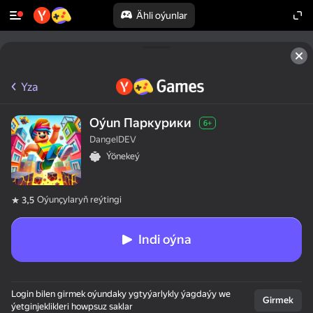
Ähli oýunlar
Yza
Oýun Паркурики
6+
DangelDEV
Ýönekeý
Oýunçylaryň reýtingi
3,5
Indi oýna
Login bilen girmek oýundaky ygtyýarlykly ýagdaýy we
Girmek
ýetginjeklikleri howpsuz saklar